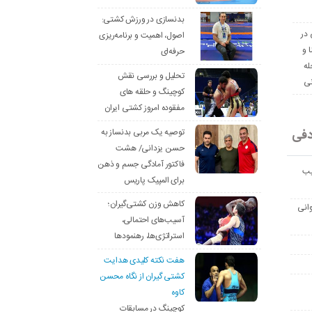
بدنسازی در ورزش کشتی:
 در
اصول، اهمیت و برنامه‌ریزی
ا و
حرفه‌ای
له
تحلیل و بررسی نقش
نی
کوچینگ و حلقه های
مفقوده امروز کشتی ایران
دفی
توصیه یک مربی بدنساز به
حسن یزدانی/ هشت
فاکتور آمادگی جسم و ذهن
یب
برای المپیک پاریس
کاهش وزن کشتی‌گیران؛
انی
آسیب‌های احتمالی،
استراتژی‌ها، رهنمودها
هفت نکته کلیدی هدایت
کشتی گیران از نگاه محسن
کاوه
کوچینگ در مسابقات