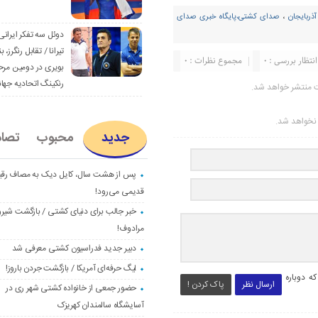
ذربایجان
،
صدای کشتی،پایگاه خبری صدای
دوئل سه تفکر ایرانی
تیرانا / تقابل رنگرز، بن
انتظار بررسی : 0
مجموع نظرات : 0
بویری در دومین مرح
رنکینگ اتحادیه جها
ت منتشر خواهد شد.
ر نخواهد شد.
جدید
محبوب
تصا
پس از هشت سال، کایل دیک به مصاف رق
قدیمی می‌رود!
خبر جالب برای دنیای کشتی / بازگشت شیرو
مرادوف!
دبیر جدید فدراسیون کشتی معرفی شد
لیگ حرفه‌ای آمریکا / بازگشت جردن باروز!
ه دوباره
ارسال نظر
پاک کردن !
حضور جمعی از خانواده کشتی شهر ری در
آسایشگاه سالمندان کهریزک