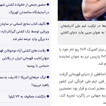
حضور جمعی از خانواده کشتی شهر
در آسایشگاه سالمندان کهریزک
تألیف کتاب منابع انسانی در سازما
‌ها در ترکیب تیم ملی آذربایجان
ورزشی توسط یک کشتی گیر/اثر تازه ع
به عنوان مربی وارد دنیای کشتی
ده بزرگی وارد عرصه نشر شد
به گزارش صدای کشتی، این کشتی‌گیر که با مدال برنز المپیک ۲۰۱۶ ریو نام خود را
رقابت های کشتی آزاد نوجوانان قهر
در تاریخ کشتی آذربایجان ثبت کرد، در المپیک ۲۰۲۴ پاریس نیز به عنوان نماینده
جهان/نایب قهرمانی ایران در رقابتی
حساس با روسیه
احافظی از دنیای قهرمانی گرفت
لیگ حرفه‌ای آمریکا / کادیف، به م
ر فنی تیم ملی فرنگی این کشور
زاهید می‌رود!
 تا المپیک ۲۰۲۸ لس‌آنجلس معتبر است و قرار بود نخستین
یه جهانی در زاگرب تجربه کند،
بازگشت جمالوف به ۷۴ کیلو!
د.