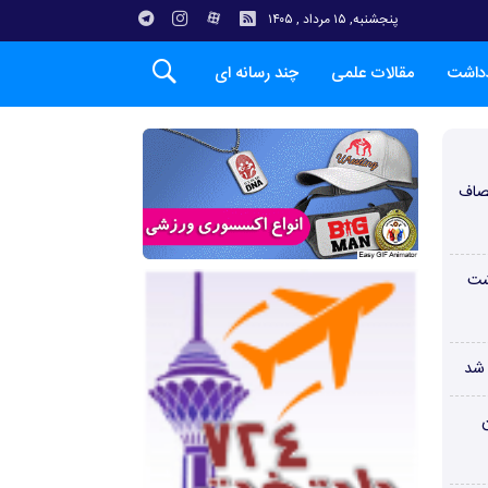
پنجشنبه, ۱۵ مرداد , ۱۴۰۵
دداشت
مقالات علمی
چند رسانه ای
صاف
شت
 شد
ن