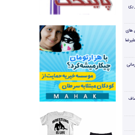
 ری
ن های
لیرضا
مانی
صاف