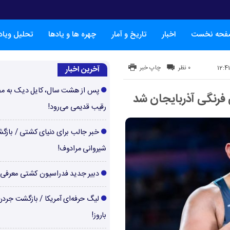
فحه نخست
اخبار
تاریخ و آمار
چهره ها و یادها
تحلیل ویا
۰ نظر
چاپ خبر
آخرین اخبار
پس از هشت سال، کایل دیک به م
فرنگی آذربایجان شد
رقیب قدیمی می‌رود!
خبر جالب برای دنیای کشتی / بازگ
شیروانی مرادوف!
دبیر جدید فدراسیون کشتی معرفی
لیگ حرفه‌ای آمریکا / بازگشت جرد
باروز!