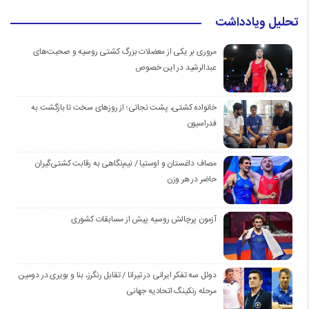
تحلیل ویادداشت
مروری بر یکی از معضلات بزرگ کشتی روسیه و صحبت‌های
عبدالرشید در این خصوص
خانواده کشتی، پشت نجاتی؛ از روزهای سخت تا بازگشت به
فدراسیون
مصاف داغستان و اوستیا / نیم‌نگاهی به رقابت کشتی‌گیران
حاضر در هر وزن
آزمون پرچالش روسیه پیش از مسابقات کشوری
دوئل سه تفکر ایرانی در تیرانا / تقابل رنگرز، بنا و بویری در دومین
مرحله رنکینگ اتحادیه جهانی