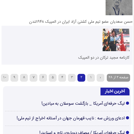
حسن سعدیان عضو تیم ملی کشتی آزاد ایران در المپیک ۱۹۴۸لندن
کارنامه مجید ترکان در دو المپیک
صفحه 2 از 28
‹
1
2
3
4
5
6
7
8
9
10
آخرین اخبار
لیگ حرفه‌ای آمریکا _ بازگشت سوسلان به میادین!
ادعای ورزش سه : نایب قهرمان جهان در آستانه اخراج از تیم ملی!
لیگ حرفه‌ای آمریکا / مصاف دوباره‌ی تاج و اسنایدر!