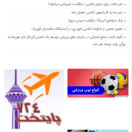
خبر جالب برای دنیای کشتی / بازگشت شیروانی مرادوف!
دبیر جدید فدراسیون کشتی معرفی شد
لیگ حرفه‌ای آمریکا / بازگشت جردن باروز!
حضور جمعی از خانواده کشتی شهر ری در آسایشگاه سالمندان کهریزک
تألیف کتاب منابع انسانی در سازمان های ورزشی توسط یک کشتی گیر/اثر تازه علیرضا ده
بزرگی وارد عرصه نشر شد