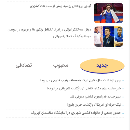
آزمون پرچالش روسیه پیش از مسابقات کشوری
دوئل سه تفکر ایرانی در تیرانا / تقابل رنگرز، بنا و بویری در دومین
مرحله رنکینگ اتحادیه جهانی
جدید
محبوب
تصادفی
پس از هشت سال، کایل دیک به مصاف رقیب قدیمی می‌رود!
خبر جالب برای دنیای کشتی / بازگشت شیروانی مرادوف!
دبیر جدید فدراسیون کشتی معرفی شد
لیگ حرفه‌ای آمریکا / بازگشت جردن باروز!
حضور جمعی از خانواده کشتی شهر ری در آسایشگاه سالمندان کهریزک