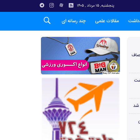
پنجشنبه, ۱۵ مرداد , ۱۴۰۵
دداشت
مقالات علمی
چند رسانه ای
صاف
شت
 شد
ن