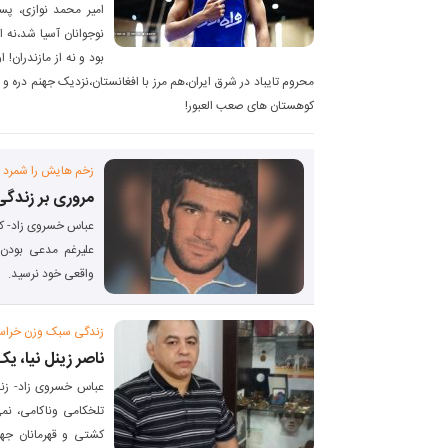
نوجوانان آسیا شد،نه ا
بود و نه از مازندران! 
محروم تایباد در شرق ایران،هم مرز با افغانستان،نزدیک جهنم دره 
کوهستان های صعب العبور!
زخم هایش را شمرد 
مروری بر زندگ
عباس خسروی زاد- کش
واقعی خود نرسید.
زندگی سبک وزن خراس
ناصر زینل نیا، ی
عباس خسروی زاد- زند
تلخکامی وناکامی، نم
کشتی و قهرمانان جها