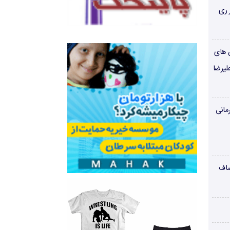
 ری
ن های
لیرضا
مانی
صاف