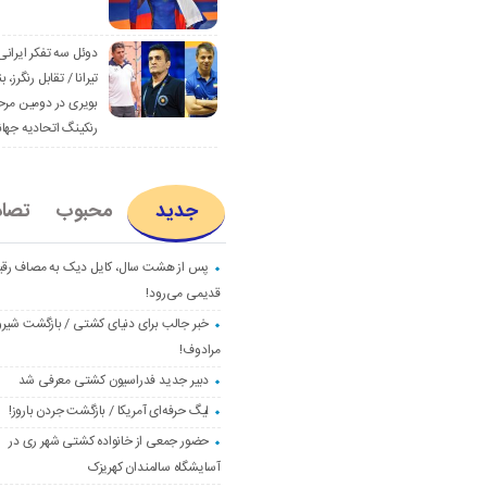
دوئل سه تفکر ایرانی
تیرانا / تقابل رنگرز، بن
بویری در دومین مرح
رنکینگ اتحادیه جها
جدید
محبوب
تصا
پس از هشت سال، کایل دیک به مصاف رق
قدیمی می‌رود!
خبر جالب برای دنیای کشتی / بازگشت شیرو
مرادوف!
دبیر جدید فدراسیون کشتی معرفی شد
لیگ حرفه‌ای آمریکا / بازگشت جردن باروز!
حضور جمعی از خانواده کشتی شهر ری در
آسایشگاه سالمندان کهریزک