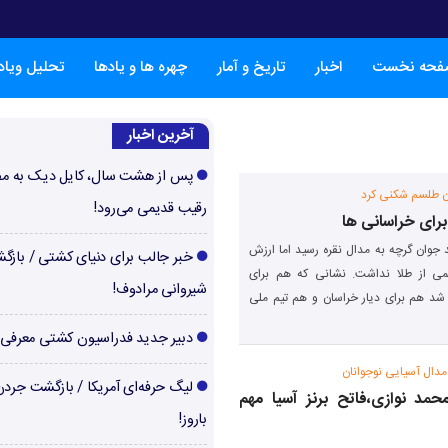
فحه نخست
اخبار
تاریخ و آمار
چهره ها و یادها
تحلیل ویا
آخرین اخبار
پس از هشت سال، کایل دیک به م
ن طلسم شکنی کرد
رقیب قدیمی می‌رود!
رای خراسانی ها
جوان گرچه به مدال نقره رسید اما ارزش
خبر جالب برای دنیای کشتی / بازگ
 از طلا نداشت. نشانی که هم برای
شیروانی مرادوف!
شد هم برای دیار خراسان و هم تیم ملی
دبیر جدید فدراسیون کشتی معرفی
 مدال آسیایی نوجوانان
لیگ حرفه‌ای آمریکا / بازگشت جرد
حمد نوازی،فاتح برنز آسیا مهم
باروز!