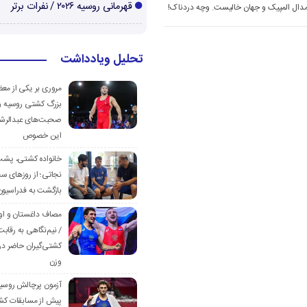
قهرمانی روسیه ۲۰۲۶ / نفرات برتر
مدال المپیک و جهان خالیست. وچه دردناک!
تحلیل ویادداشت
مروری بر یکی از مع
بزرگ کشتی روسیه و
صحبت‌های عبدالرشی
این خصوص
خانواده کشتی، پش
نجاتی؛ از روزهای س
بازگشت به فدراسیون
مصاف داغستان و او
/ نیم‌نگاهی به رقابت
کشتی‌گیران حاضر در
وزن
آزمون پرچالش روسی
پیش از مسابقات کش