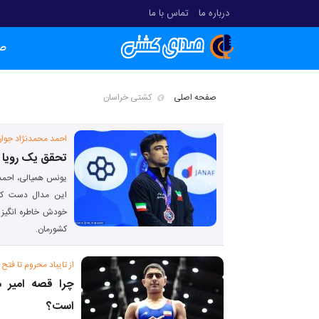
درباره ما
تماس با ما
ص
صفحه اصلی
کشتی خراسان
احمد محمدنژاد جوا
تحقق یک رویا ب
یونس همیالی، احمد 
این مدال دست کمی
خودش خاطره انگیز 
کشورمان.
از تایباد محروم تا فتح
چرا قصه امیر م
است؟