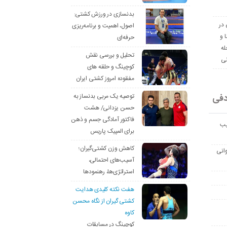
بدنسازی در ورزش کشتی:
 در
اصول، اهمیت و برنامه‌ریزی
ا و
حرفه‌ای
له
تحلیل و بررسی نقش
نی
کوچینگ و حلقه های
مفقوده امروز کشتی ایران
دفی
توصیه یک مربی بدنساز به
حسن یزدانی/ هشت
فاکتور آمادگی جسم و ذهن
یب
برای المپیک پاریس
کاهش وزن کشتی‌گیران؛
انی
آسیب‌های احتمالی،
استراتژی‌ها، رهنمودها
هفت نکته کلیدی هدایت
کشتی گیران از نگاه محسن
کاوه
کوچینگ در مسابقات