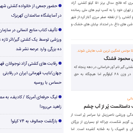
امیر محمد نوازی، پسری که فاتح مدال برنز ۵۱ کیلو کشتی آزاد
حضور جمعی از خانواده کشتی شهر
ز تهران خود را به کمپ تیم های ملی رسانده
در آسایشگاه سالمندان کهریزک
او کشتی را از نقطه صفر مرزی آغاز کرد؛از شهر
و شن های داغ ،در امتداد بیابان های خشک و
تألیف کتاب منابع انسانی در سازما
ورزشی توسط یک کشتی گیر/اثر تازه ع
ده بزرگی وارد عرصه نشر شد
تا مونس غمگین ترین شب هایش شوند.
ی محمود قشنگ
رقابت های کشتی آزاد نوجوانان قهر
تی گیر نام آور خراسانی در دهه پنجاه که
جهان/نایب قهرمانی ایران در رقابتی
علیرغم مدعی بودن در وزن 68 کیلوگرم اما هیچگاه به حق
حساس با روسیه
لیگ حرفه‌ای آمریکا / کادیف، به م
انی
ک داستانست پُر از آب چشم
زاهید می‌رود!
گی ورزشی ناصرزینل نیا سراسر پُر است از
بازگشت جمالوف به ۷۴ کیلو!
ی گویم شکست، چراکه او بسیاری از بزرگان
ن و المپیک را به صُلابه کشیده است. اما