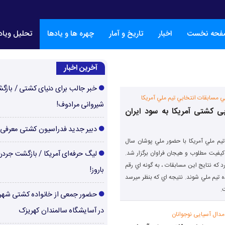
فحه نخست
اخبار
تاریخ و آمار
چهره ها و یادها
تحلیل ویا
آخرین اخبار
خبر جالب برای دنیای کشتی / بازگ
ي مسابقات انتخابي تيم ملي آمريكا
شیروانی مرادوف!
ابی کشتی آمریکا به سود ایران
دبیر جدید فدراسیون کشتی معرفی
تيم ملي آمريكا با حضور ملي پوشان سال
 كيفيت مطلوب و هيجان فراوان برگزار شد.
لیگ حرفه‌ای آمریکا / بازگشت جرد
 كه نتايج اين مسابقات ، به گونه اي رقم
باروز!
ه تيم ملي شوند. نتيجه اي كه بنظر ميرسد
.
حضور جمعی از خانواده کشتی شهر
در آسایشگاه سالمندان کهریزک
 مدال آسیایی نوجوانان