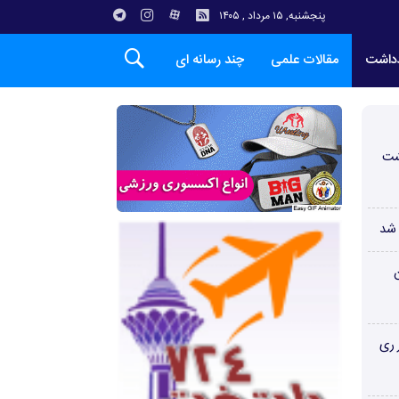
پنجشنبه, ۱۵ مرداد , ۱۴۰۵
دداشت
مقالات علمی
چند رسانه ای
شت
 شد
ن
 ری