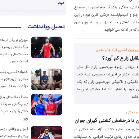
دوم
کشتی فرنگی رنکینگ قرقیزستان،در مجموع
 جلو و امیدوارکننده فرنگی کاران بود.در این
 صدای کشتی به تحلیل وزن به وزن این
تحلیل ویادداشت
که در ادامه می خوانید.
مروری بر یکی از مع
بزرگ کشتی روسیه و
ین وزن کشتی آزاد جام تختی
صحبت‌های عبدالرشی
بل زارع کم آورد؟
این خصوص
ه میزبانی ارومیه،امیرحسین زارع مثل سال
خانواده کشتی، پش
ت امتیاز بر امیررضا معصومی غلبه کرد.
نجاتی؛ از روزهای س
تکنیکی و تاکتیکی امیرحسین زارع که یک
بازگشت به فدراسیون
ی خود را نشان داد اما نمایش امیررضا
نشد.
مصاف داغستان و او
/ نیم‌نگاهی به رقابت
کشتی‌گیران حاضر در
ام تختی
وزن
یان تا درخشش کشتی گیران جوان
آزمون پرچالش روسی
های بين‌المللی كشتی آزاد جام تختی در
پیش از مسابقات کش
 و تا حدود زيادی تركيب اعزامي به مسابقات