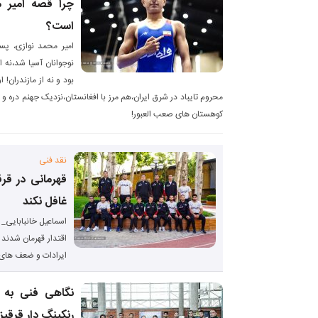
چرا قصه امیر م
است؟
نوجوانان آسیا شد،نه ا
بود و نه از مازندران! 
محروم تایباد در شرق ایران،هم مرز با افغانستان،نزدیک جهنم دره 
کوهستان های صعب العبور!
نقد فنی
قهرمانی در قرق
غافل نکند
اسماعیل خانبابایی_ 
اقتدار قهرمان شدند ا
ایرادات و ضعف های 
نگاهی فنی به ع
رنکینگ دار قرقیز