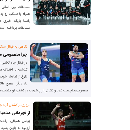
مسابقات بین المللی 
همراه با عملکرد رو به
راستا پایگاه خبری
مسابقات پرداخته است 
نگاهی به فینال سنگ
چرا معصومی مقا
در فینال جام تختی ب
گذشته با اختلاف هش
فارغ از نمایش خوب 
بار دیگر، سطح بالا
معصومی،دلچسب نبود و نشانی از پیشرفت در کشتی او مشاهده 
مروری بر کشتی آزاد ج
از قهرمانی مدع
یونس همیالی- رقابت‌
اروميه به پايان رسيد