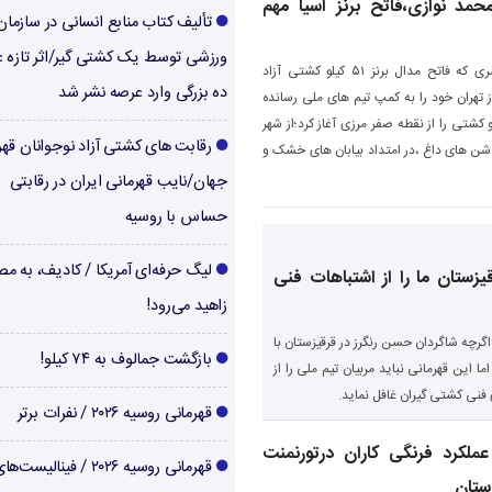
حمد نوازی،فاتح برنز آسیا مهم
تألیف کتاب منابع انسانی در سازما
ورزشی توسط یک کشتی گیر/اثر تازه ع
امیر محمد نوازی، پسری که فاتح مدال برنز ۵۱ کیلو کشتی آزاد
ده بزرگی وارد عرصه نشر شد
ز تهران خود را به کمپ تیم های ملی رسانده
او کشتی را از نقطه صفر مرزی آغاز کرد؛از شهر
رقابت های کشتی آزاد نوجوانان قهر
و شن های داغ ،در امتداد بیابان های خشک و
جهان/نایب قهرمانی ایران در رقابتی
حساس با روسیه
لیگ حرفه‌ای آمریکا / کادیف، به م
یزستان ما را از اشتباهات فنی
زاهید می‌رود!
اگرچه شاگردان حسن رنگرز در قرقیزستان با
بازگشت جمالوف به ۷۴ کیلو!
ما این قهرمانی نباید مربیان تیم ملی را از
فنی کشتی گیران غافل نماید.
قهرمانی روسیه ۲۰۲۶ / نفرات برتر
ملکرد فرنگی کاران درتورنمنت
قهرمانی روسیه ۲۰۲۶ / فینالیست
ستان