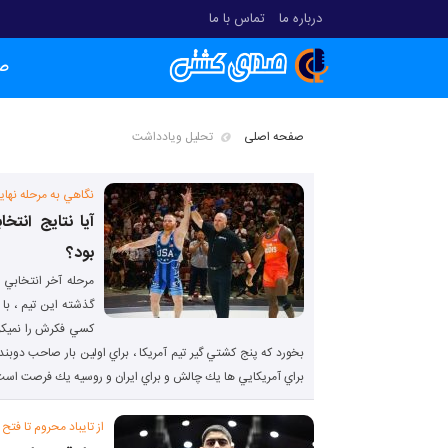
درباره ما
تماس با ما
ص
صفحه اصلی
تحلیل ویادداشت
نگاهي به مرحله نهاي
آیا نتایج انتخ
بود؟
مرحله آخر انتخابي 
گذشته اين تيم ، با
كسي فكرش را نميكرد
بخورد كه پنج كشتي گير تيم آمريكا ، براي اولين بار صاحب دوبند
براي آمريكايي ها يك چالش و براي ايران و روسيه يك فرصت است
از تایباد محروم تا فتح