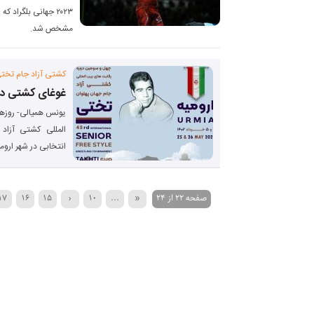
۲۰۲۳ جهانی بلگراد 
مشخص شد.
کشتی آزاد جام تخت
غوغای کشتی در 
یونس همیالی- روزها
المللی کشتی آزاد
انتخابی در شهر ارومی
صفحه 22 از 24
«
...
10
‹
15
16
17
›
24