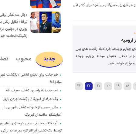
كه اواخر شهريور ماه برگزار می شود برای كادر فنی
دوئل سه تفکر ایرانی
تیرانا / تقابل رنگرز، بن
بویری در دومین مرح
ی
رنکینگ اتحادیه جها
ارومیه
ی چهارم و پنجم خردادماه رقابت های بین
 جام تختی بعنوان مرحله چهارم چرخه
جدید
محبوب
تصا
ه برگزار خواهد شد.
خبر جالب برای دنیای کشتی / بازگشت شیرو
مرادوف!
23
22
21
20
19
18
دبیر جدید فدراسیون کشتی معرفی شد
لیگ حرفه‌ای آمریکا / بازگشت جردن باروز!
حضور جمعی از خانواده کشتی شهر ری در
آسایشگاه سالمندان کهریزک
تألیف کتاب منابع انسانی در سازمان های و
توسط یک کشتی گیر/اثر تازه علیرضا ده بزرگی و