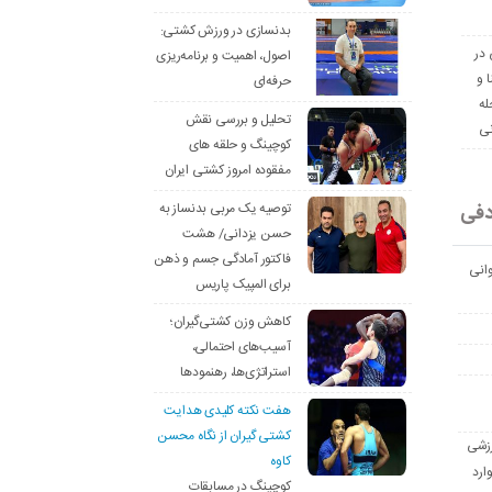
بدنسازی در ورزش کشتی:
 در
اصول، اهمیت و برنامه‌ریزی
ا و
حرفه‌ای
له
تحلیل و بررسی نقش
نی
کوچینگ و حلقه های
مفقوده امروز کشتی ایران
دفی
توصیه یک مربی بدنساز به
حسن یزدانی/ هشت
فاکتور آمادگی جسم و ذهن
انی
برای المپیک پاریس
کاهش وزن کشتی‌گیران؛
آسیب‌های احتمالی،
استراتژی‌ها، رهنمودها
هفت نکته کلیدی هدایت
کشتی گیران از نگاه محسن
رزشی
کاوه
ارد
کوچینگ در مسابقات