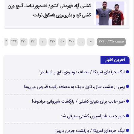
کشتی آزاد قهرمانی کشور/ قاسمپور نیامد، گلیج وزن
کشی کرد و بذری روی باسکول نرفت
صفحه 225 از 309
«
...
200
210
220
‹
221
222
223
224
آخرین اخبار
لیگ حرفه‌ای آمریکا / مصاف دوباره‌ی تاج و اسنایدر!
پس از هشت سال، کایل دیک به مصاف رقیب قدیمی می‌رود!
خبر جالب برای دنیای کشتی / بازگشت شیروانی مرادوف!
دبیر جدید فدراسیون کشتی معرفی شد
لیگ حرفه‌ای آمریکا / بازگشت جردن باروز!