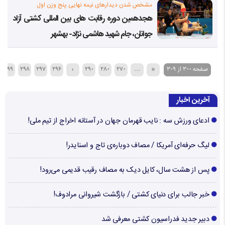
مشخص شدن دیدارهای نیمه نهایی پنج وزن اول
هجدهمین دوره رقابت های بین المللی کشتی آزاد
جوانان، جام شهید هاشمی نژاد- بهشهر
صفحه 300 از 309
«
...
270
280
290
‹
296
297
298
299
آخرین اخبار
ادعای ورزش سه : نایب قهرمان جهان در آستانه اخراج از تیم ملی!
لیگ حرفه‌ای آمریکا / مصاف دوباره‌ی تاج و اسنایدر!
پس از هشت سال، کایل دیک به مصاف رقیب قدیمی می‌رود!
خبر جالب برای دنیای کشتی / بازگشت شیروانی مرادوف!
دبیر جدید فدراسیون کشتی معرفی شد