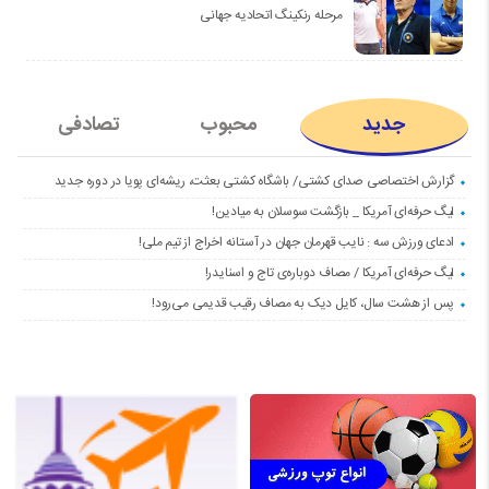
مرحله رنکینگ اتحادیه جهانی
جدید
محبوب
تصادفی
گزارش اختصاصی صدای کشتی/ باشگاه کشتی بعثت، ریشه‌ای پویا در دوره جدید
لیگ حرفه‌ای آمریکا _ بازگشت سوسلان به میادین!
ادعای ورزش سه : نایب قهرمان جهان در آستانه اخراج از تیم ملی!
لیگ حرفه‌ای آمریکا / مصاف دوباره‌ی تاج و اسنایدر!
پس از هشت سال، کایل دیک به مصاف رقیب قدیمی می‌رود!