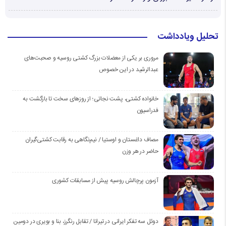
تحلیل ویادداشت
مروری بر یکی از معضلات بزرگ کشتی روسیه و صحبت‌های
عبدالرشید در این خصوص
خانواده کشتی، پشت نجاتی؛ از روزهای سخت تا بازگشت به
فدراسیون
مصاف داغستان و اوستیا / نیم‌نگاهی به رقابت کشتی‌گیران
حاضر در هر وزن
آزمون پرچالش روسیه پیش از مسابقات کشوری
دوئل سه تفکر ایرانی در تیرانا / تقابل رنگرز، بنا و بویری در دومین