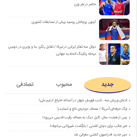
حاضر در هر وزن
آزمون پرچالش روسیه پیش از مسابقات کشوری
دوئل سه تفکر ایرانی در تیرانا / تقابل رنگرز، بنا و بویری در دومین
مرحله رنکینگ اتحادیه جهانی
جدید
محبوب
تصادفی
ادعای ورزش سه : نایب قهرمان جهان در آستانه اخراج از تیم ملی!
لیگ حرفه‌ای آمریکا / مصاف دوباره‌ی تاج و اسنایدر!
پس از هشت سال، کایل دیک به مصاف رقیب قدیمی می‌رود!
خبر جالب برای دنیای کشتی / بازگشت شیروانی مرادوف!
دبیر جدید فدراسیون کشتی معرفی شد