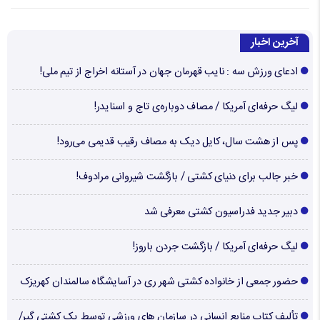
آخرین اخبار
ادعای ورزش سه : نایب قهرمان جهان در آستانه اخراج از تیم ملی!
لیگ حرفه‌ای آمریکا / مصاف دوباره‌ی تاج و اسنایدر!
پس از هشت سال، کایل دیک به مصاف رقیب قدیمی می‌رود!
خبر جالب برای دنیای کشتی / بازگشت شیروانی مرادوف!
دبیر جدید فدراسیون کشتی معرفی شد
لیگ حرفه‌ای آمریکا / بازگشت جردن باروز!
حضور جمعی از خانواده کشتی شهر ری در آسایشگاه سالمندان کهریزک
تألیف کتاب منابع انسانی در سازمان های ورزشی توسط یک کشتی گیر/