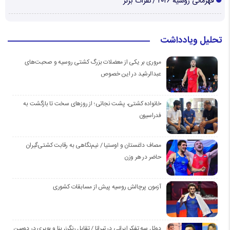
قهرمانی روسیه ۲۰۲۶ / نفرات برتر
تحلیل ویادداشت
مروری بر یکی از معضلات بزرگ کشتی روسیه و صحبت‌های
عبدالرشید در این خصوص
خانواده کشتی، پشت نجاتی؛ از روزهای سخت تا بازگشت به
فدراسیون
مصاف داغستان و اوستیا / نیم‌نگاهی به رقابت کشتی‌گیران
حاضر در هر وزن
آزمون پرچالش روسیه پیش از مسابقات کشوری
دوئل سه تفکر ایرانی در تیرانا / تقابل رنگرز، بنا و بویری در دومین