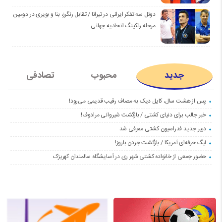
دوئل سه تفکر ایرانی در تیرانا / تقابل رنگرز، بنا و بویری در دومین
مرحله رنکینگ اتحادیه جهانی
جدید
محبوب
تصادفی
پس از هشت سال، کایل دیک به مصاف رقیب قدیمی می‌رود!
خبر جالب برای دنیای کشتی / بازگشت شیروانی مرادوف!
دبیر جدید فدراسیون کشتی معرفی شد
لیگ حرفه‌ای آمریکا / بازگشت جردن باروز!
حضور جمعی از خانواده کشتی شهر ری در آسایشگاه سالمندان کهریزک