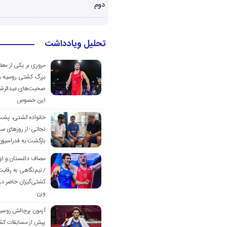
دوم
تحلیل ویادداشت
مروری بر یکی از مع
بزرگ کشتی روسیه و
صحبت‌های عبدالرشی
این خصوص
خانواده کشتی، پش
نجاتی؛ از روزهای س
بازگشت به فدراسیون
مصاف داغستان و او
/ نیم‌نگاهی به رقابت
کشتی‌گیران حاضر در
وزن
آزمون پرچالش روسی
پیش از مسابقات کش