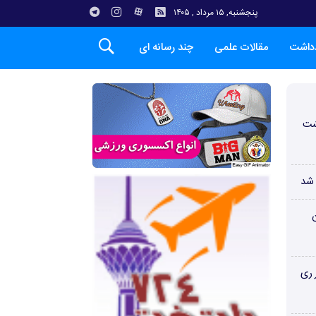
پنجشنبه, ۱۵ مرداد , ۱۴۰۵
دداشت
مقالات علمی
چند رسانه ای
شت
 شد
ن
 ری