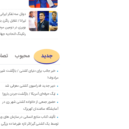
دوئل سه تفکر ایرانی
تیرانا / تقابل رنگرز، بن
بویری در دومین مرح
رنکینگ اتحادیه جها
جدید
محبوب
تصا
خبر جالب برای دنیای کشتی / بازگشت شیرو
مرادوف!
دبیر جدید فدراسیون کشتی معرفی شد
لیگ حرفه‌ای آمریکا / بازگشت جردن باروز!
حضور جمعی از خانواده کشتی شهر ری در
آسایشگاه سالمندان کهریزک
تألیف کتاب منابع انسانی در سازمان های و
توسط یک کشتی گیر/اثر تازه علیرضا ده بزرگی و