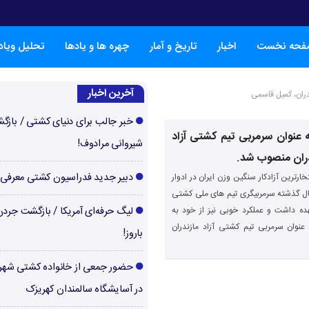
فحه نخست
اخبار
تاریخ و آمار
چهره ها و یادها
تحلیل ویا
آخرین اخبار
دران، کمیل قاسمی
خبر جالب برای دنیای کشتی / بازگ
 عنوان سرمربی تیم کشتی آزاد
شیروانی مرادوف!
دران منصوب شد.
دبیر جدید فدراسیون کشتی معرفی
خارترین آزادکار سنگین وزن ایران در ادوار
ل گذشته سرمربیگری تیم های ملی کشتی
عهده داشت و عملکرد خوبی نیز از خود به
لیگ حرفه‌ای آمریکا / بازگشت جرد
نوان سرمربی تیم کشتی آزاد مازندران
باروز!
حضور جمعی از خانواده کشتی شهر
در آسایشگاه سالمندان کهریزک