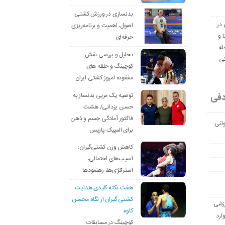
بدنسازی در ورزش کشتی:
 در
اصول، اهمیت و برنامه‌ریزی
ا و
حرفه‌ای
له
تحلیل و بررسی نقش
نی
کوچینگ و حلقه های
مفقوده امروز کشتی ایران
دفی
توصیه یک مربی بدنساز به
حسن یزدانی/ هشت
فاکتور آمادگی جسم و ذهن
انی
برای المپیک پاریس
کاهش وزن کشتی‌گیران؛
آسیب‌های احتمالی،
استراتژی‌ها، رهنمودها
هفت نکته کلیدی هدایت
کشتی گیران از نگاه محسن
رزشی
کاوه
ارد
کوچینگ در مسابقات