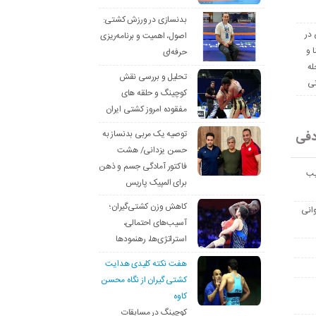
بدنسازی در ورزش کشتی:
 در
اصول، اهمیت و برنامه‌ریزی
ا و
حرفه‌ای
له
تحلیل و بررسی نقش
نی
کوچینگ و حلقه های
مفقوده امروز کشتی ایران
دفی
توصیه یک مربی بدنساز به
حسن یزدانی/ هشت
فاکتور آمادگی جسم و ذهن
یب
برای المپیک پاریس
کاهش وزن کشتی‌گیران؛
انی
آسیب‌های احتمالی،
استراتژی‌ها، رهنمودها
هفت نکته کلیدی هدایت
کشتی گیران از نگاه محسن
کاوه
کوچینگ در مسابقات