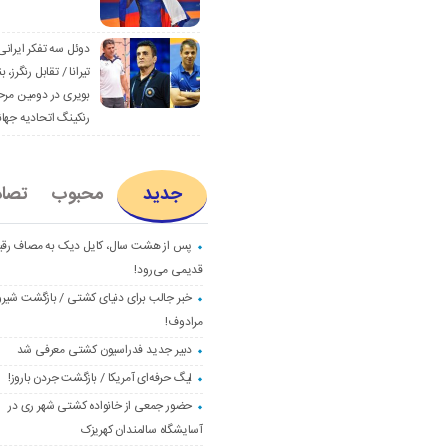
دوئل سه تفکر ایرانی
تیرانا / تقابل رنگرز، بن
بویری در دومین مرح
رنکینگ اتحادیه جها
جدید
محبوب
تصا
پس از هشت سال، کایل دیک به مصاف رق
قدیمی می‌رود!
خبر جالب برای دنیای کشتی / بازگشت شیرو
مرادوف!
دبیر جدید فدراسیون کشتی معرفی شد
لیگ حرفه‌ای آمریکا / بازگشت جردن باروز!
حضور جمعی از خانواده کشتی شهر ری در
آسایشگاه سالمندان کهریزک