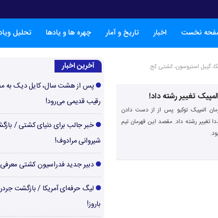
فحه نخست
اخبار
تاریخ و آمار
چهره ها و یادها
تحلیل ویا
آخرین اخبار
ریکا، گیبل استیوسون، کشتی کج
پس از هشت سال، کایل دیک به م
مپیک تغییر رشته داد!
رقیب قدیمی می‌رود!
مان المپیک توکیو پس از از دست دادن
ا تغییر رشته داد. مقصد این قهرمان تیم
خبر جالب برای دنیای کشتی / بازگ
ود.
شیروانی مرادوف!
دبیر جدید فدراسیون کشتی معرفی
لیگ حرفه‌ای آمریکا / بازگشت جرد
باروز!