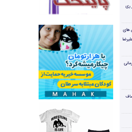
 ری
ن های
لیرضا
مانی
صاف