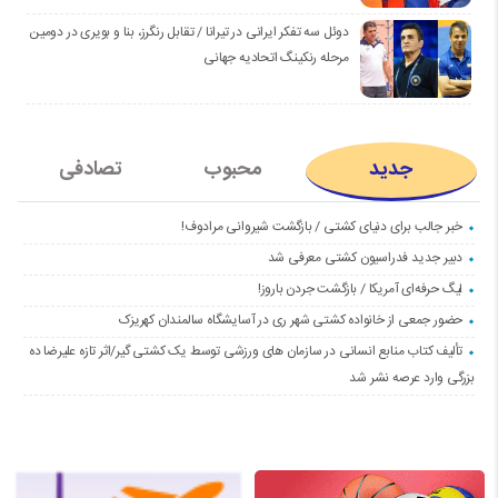
دوئل سه تفکر ایرانی در تیرانا / تقابل رنگرز، بنا و بویری در دومین
مرحله رنکینگ اتحادیه جهانی
جدید
محبوب
تصادفی
خبر جالب برای دنیای کشتی / بازگشت شیروانی مرادوف!
دبیر جدید فدراسیون کشتی معرفی شد
لیگ حرفه‌ای آمریکا / بازگشت جردن باروز!
حضور جمعی از خانواده کشتی شهر ری در آسایشگاه سالمندان کهریزک
تألیف کتاب منابع انسانی در سازمان های ورزشی توسط یک کشتی گیر/اثر تازه علیرضا ده
بزرگی وارد عرصه نشر شد