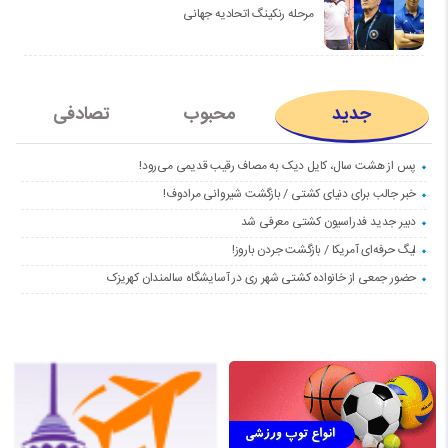
مرحله رنکینگ اتحادیه جهانی
جدید
محبوب
تصادفی
پس از هشت سال، کایل دیک به مصاف رقیب قدیمی می‌رود!
خبر جالب برای دنیای کشتی / بازگشت شیروانی مرادوف!
دبیر جدید فدراسیون کشتی معرفی شد
لیگ حرفه‌ای آمریکا / بازگشت جردن باروز!
حضور جمعی از خانواده کشتی شهر ری در آسایشگاه سالمندان کهریزک