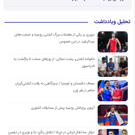
تحلیل ویادداشت
مروری بر یکی از معضلات بزرگ کشتی روسیه و صحبت‌های
عبدالرشید در این خصوص
خانواده کشتی، پشت نجاتی؛ از روزهای سخت تا بازگشت به
فدراسیون
مصاف داغستان و اوستیا / نیم‌نگاهی به رقابت کشتی‌گیران
حاضر در هر وزن
آزمون پرچالش روسیه پیش از مسابقات کشوری
دوئل سه تفکر ایرانی در تیرانا / تقابل رنگرز، بنا و بویری در دومین