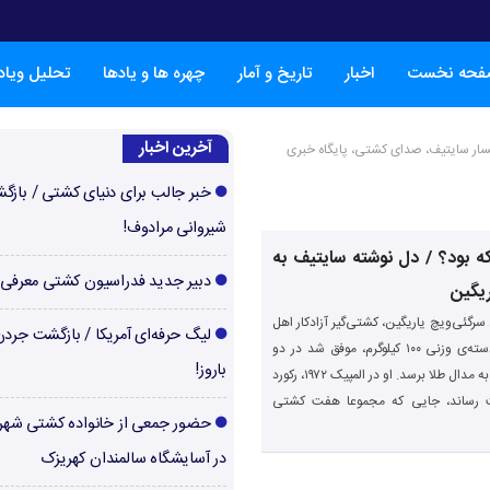
فحه نخست
اخبار
تاریخ و آمار
چهره ها و یادها
تحلیل ویا
آخرین اخبار
ایسار سایتیف، صدای کشتی، پایگاه خبری
خبر جالب برای دنیای کشتی / بازگ
شیروانی مرادوف!
که بود؟ / دل نوشته سایتیف به
دبیر جدید فدراسیون کشتی معرفی
ریگین
 سرگئی‌ویچ یاریگین، کشتی‌گیر آزادکار اهل
لیگ حرفه‌ای آمریکا / بازگشت جرد
شوروی بود که در دسته‌ی وزنی ۱۰۰ کیلوگرم، موفق شد در دو
باروز!
المپیک ۱۹۷۲ و ۱۹۷۶، به مدال طلا برسد. او در المپیک ۱۹۷۲، رکورد
ثبت رساند، جایی که مجموعا هفت کشتی
حضور جمعی از خانواده کشتی شهر
در آسایشگاه سالمندان کهریزک