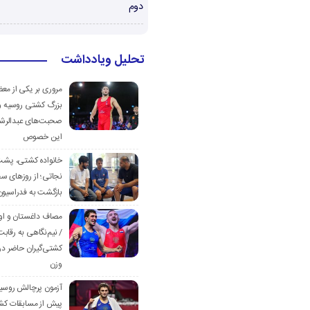
دوم
تحلیل ویادداشت
مروری بر یکی از مع
بزرگ کشتی روسیه و
صحبت‌های عبدالرشی
این خصوص
خانواده کشتی، پش
نجاتی؛ از روزهای س
بازگشت به فدراسیون
مصاف داغستان و او
/ نیم‌نگاهی به رقابت
کشتی‌گیران حاضر در
وزن
آزمون پرچالش روسی
پیش از مسابقات کش