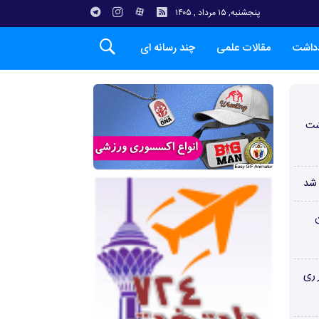
پنجشنبه, ۱۵ مرداد , ۱۴۰۵
دداشت
مقالات علمی
چند رسانه ای
شت
 شد
ن
 ری