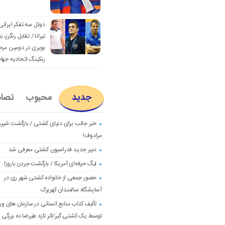
دوئل سه تفکر ایرانی
تیرانا / تقابل رنگرز، بن
بویری در دومین مرح
رنکینگ اتحادیه جها
جدید
محبوب
تصا
خبر جالب برای دنیای کشتی / بازگشت شیرو
مرادوف!
دبیر جدید فدراسیون کشتی معرفی شد
لیگ حرفه‌ای آمریکا / بازگشت جردن باروز!
حضور جمعی از خانواده کشتی شهر ری در
آسایشگاه سالمندان کهریزک
تألیف کتاب منابع انسانی در سازمان های و
توسط یک کشتی گیر/اثر تازه علیرضا ده بزرگی و