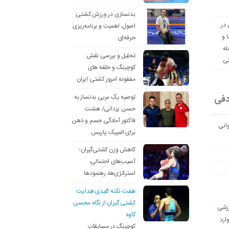
بدنسازی در ورزش کشتی:
 در
اصول، اهمیت و برنامه‌ریزی
ا و
حرفه‌ای
له
تحلیل و بررسی نقش
نی
کوچینگ و حلقه های
مفقوده امروز کشتی ایران
دفی
توصیه یک مربی بدنساز به
حسن یزدانی/ هشت
فاکتور آمادگی جسم و ذهن
انی
برای المپیک پاریس
کاهش وزن کشتی‌گیران؛
آسیب‌های احتمالی،
استراتژی‌ها، رهنمودها
هفت نکته کلیدی هدایت
کشتی گیران از نگاه محسن
رزشی
کاوه
ارد
کوچینگ در مسابقات