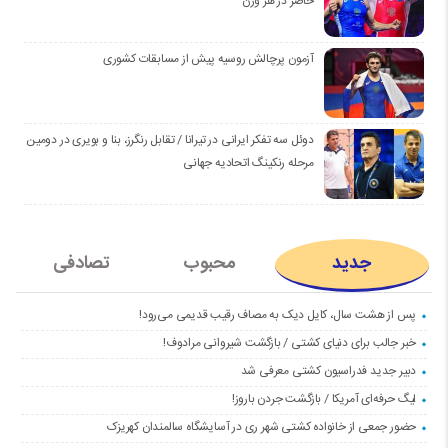
حاضر در هر وزن
آزمون پرچالش روسیه پیش از مسابقات کشوری
دوئل سه تفکر ایرانی در تیرانا / تقابل رنگرز، بنا و بویری در دومین
مرحله رنکینگ اتحادیه جهانی
جدید
محبوب
تصادفی
پس از هشت سال، کایل دیک به مصاف رقیب قدیمی می‌رود!
خبر جالب برای دنیای کشتی / بازگشت شیروانی مرادوف!
دبیر جدید فدراسیون کشتی معرفی شد
لیگ حرفه‌ای آمریکا / بازگشت جردن باروز!
حضور جمعی از خانواده کشتی شهر ری در آسایشگاه سالمندان کهریزک