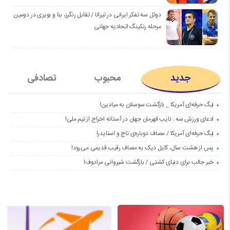
دوئل سه تفکر ایرانی در تیرانا / تقابل رنگرز، بنا و بویری در دومین
مرحله رنکینگ اتحادیه جهانی
جدید
محبوب
تصادفی
لیگ حرفه‌ای آمریکا _ بازگشت سوسلان به میادین!
ادعای ورزش سه : نایب قهرمان جهان در آستانه اخراج از تیم ملی!
لیگ حرفه‌ای آمریکا / مصاف دوباره‌ی تاج و اسنایدر!
پس از هشت سال، کایل دیک به مصاف رقیب قدیمی می‌رود!
خبر جالب برای دنیای کشتی / بازگشت شیروانی مرادوف!