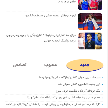
حاضر در هر وزن
آزمون پرچالش روسیه پیش از مسابقات کشوری
دوئل سه تفکر ایرانی در تیرانا / تقابل رنگرز، بنا و بویری در دومین
مرحله رنکینگ اتحادیه جهانی
جدید
محبوب
تصادفی
خبر جالب برای دنیای کشتی / بازگشت شیروانی مرادوف!
دبیر جدید فدراسیون کشتی معرفی شد
لیگ حرفه‌ای آمریکا / بازگشت جردن باروز!
حضور جمعی از خانواده کشتی شهر ری در آسایشگاه سالمندان کهریزک
تألیف کتاب منابع انسانی در سازمان های ورزشی توسط یک کشتی گیر/اثر تازه علیرضا ده