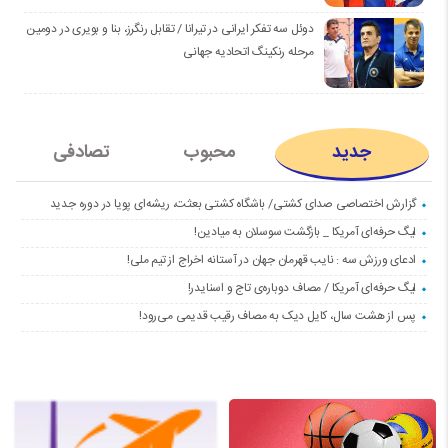
دوئل سه تفکر ایرانی در تیرانا / تقابل رنگرز، بنا و بویری در دومین
مرحله رنکینگ اتحادیه جهانی
جدید
محبوب
تصادفی
گزارش اختصاصی صدای کشتی/ باشگاه کشتی بعثت، ریشه‌ای پویا در دوره جدید
لیگ حرفه‌ای آمریکا _ بازگشت سوسلان به میادین!
ادعای ورزش سه : نایب قهرمان جهان در آستانه اخراج از تیم ملی!
لیگ حرفه‌ای آمریکا / مصاف دوباره‌ی تاج و اسنایدر!
پس از هشت سال، کایل دیک به مصاف رقیب قدیمی می‌رود!