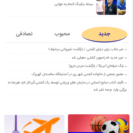
مرحله رنکینگ اتحادیه جهانی
جدید
محبوب
تصادفی
خبر جالب برای دنیای کشتی / بازگشت شیروانی مرادوف!
دبیر جدید فدراسیون کشتی معرفی شد
لیگ حرفه‌ای آمریکا / بازگشت جردن باروز!
حضور جمعی از خانواده کشتی شهر ری در آسایشگاه سالمندان کهریزک
تألیف کتاب منابع انسانی در سازمان های ورزشی توسط یک کشتی گیر/اثر تازه علیرضا ده
بزرگی وارد عرصه نشر شد