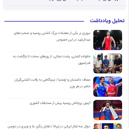
تحلیل ویادداشت
مروری بر یکی از معضلات بزرگ کشتی روسیه و صحبت‌های
عبدالرشید در این خصوص
خانواده کشتی، پشت نجاتی؛ از روزهای سخت تا بازگشت به
فدراسیون
مصاف داغستان و اوستیا / نیم‌نگاهی به رقابت کشتی‌گیران
حاضر در هر وزن
آزمون پرچالش روسیه پیش از مسابقات کشوری
دوئل سه تفکر ایرانی در تیرانا / تقابل رنگرز، بنا و بویری در دومین