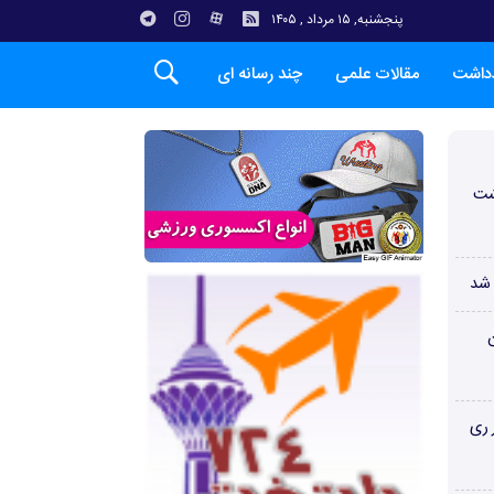
پنجشنبه, ۱۵ مرداد , ۱۴۰۵
دداشت
مقالات علمی
چند رسانه ای
شت
 شد
ن
 ری