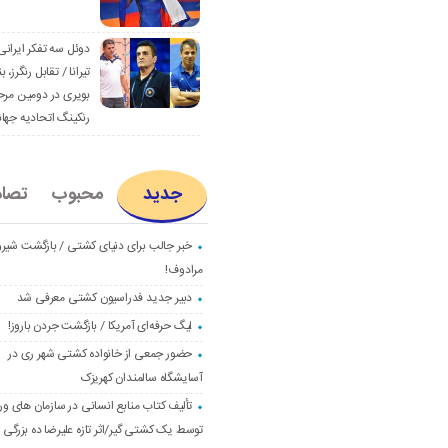
دوئل سه تفکر ایرانی
تیرانا / تقابل رنگرز، بن
بویری در دومین مرح
رنکینگ اتحادیه جها
جدید
محبوب
تصا
خبر جالب برای دنیای کشتی / بازگشت شیرو
مرادوف!
دبیر جدید فدراسیون کشتی معرفی شد
لیگ حرفه‌ای آمریکا / بازگشت جردن باروز!
حضور جمعی از خانواده کشتی شهر ری در
آسایشگاه سالمندان کهریزک
تألیف کتاب منابع انسانی در سازمان های و
توسط یک کشتی گیر/اثر تازه علیرضا ده بزرگی و