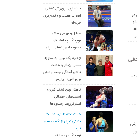
بدنسازی در ورزش کشتی:
 در
اصول، اهمیت و برنامه‌ریزی
ا و
حرفه‌ای
له
تحلیل و بررسی نقش
نی
کوچینگ و حلقه های
مفقوده امروز کشتی ایران
دفی
توصیه یک مربی بدنساز به
حسن یزدانی/ هشت
فاکتور آمادگی جسم و ذهن
انی
برای المپیک پاریس
کاهش وزن کشتی‌گیران؛
آسیب‌های احتمالی،
استراتژی‌ها، رهنمودها
هفت نکته کلیدی هدایت
کشتی گیران از نگاه محسن
رزشی
کاوه
ارد
کوچینگ در مسابقات