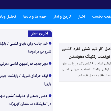
فحه نخست
اخبار
تاریخ و آمار
چهره ها و یادها
تحلیل ویا
آخرین اخبار
خبر جالب برای دنیای کشتی / بازگ
اصل کار تیم شش نفره کشتی
شیروانی مرادوف!
 تورنمنت رنکینگ مغولستان
دبیر جدید فدراسیون کشتی معرفی
تیم منتخب کشتی فرنگی ایران با 6 کشتی گیر در رقابت های
فرنگی رنکینگ اتحادیه جهانی کشتی
لیگ حرفه‌ای آمریکا / بازگشت جرد
باروز!
حضور جمعی از خانواده کشتی شهر
در آسایشگاه سالمندان کهریزک