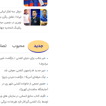
دوئل سه تفکر ایرانی
تیرانا / تقابل رنگرز، بن
بویری در دومین مرح
رنکینگ اتحادیه جها
جدید
محبوب
تصا
خبر جالب برای دنیای کشتی / بازگشت شیرو
مرادوف!
دبیر جدید فدراسیون کشتی معرفی شد
لیگ حرفه‌ای آمریکا / بازگشت جردن باروز!
حضور جمعی از خانواده کشتی شهر ری در
آسایشگاه سالمندان کهریزک
تألیف کتاب منابع انسانی در سازمان های و
توسط یک کشتی گیر/اثر تازه علیرضا ده بزرگی و