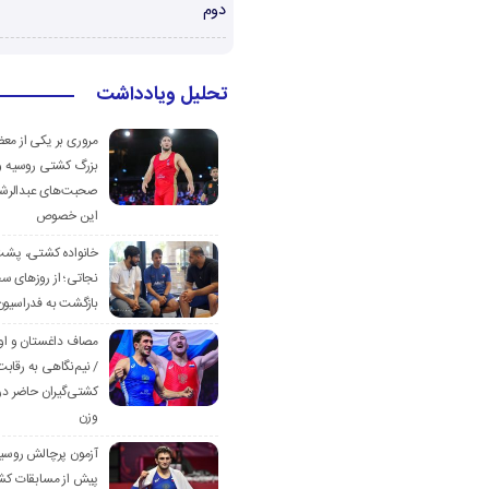
دوم
تحلیل ویادداشت
مروری بر یکی از مع
بزرگ کشتی روسیه و
صحبت‌های عبدالرشی
این خصوص
خانواده کشتی، پش
نجاتی؛ از روزهای س
بازگشت به فدراسیون
مصاف داغستان و او
/ نیم‌نگاهی به رقابت
کشتی‌گیران حاضر در
وزن
آزمون پرچالش روسی
پیش از مسابقات کش