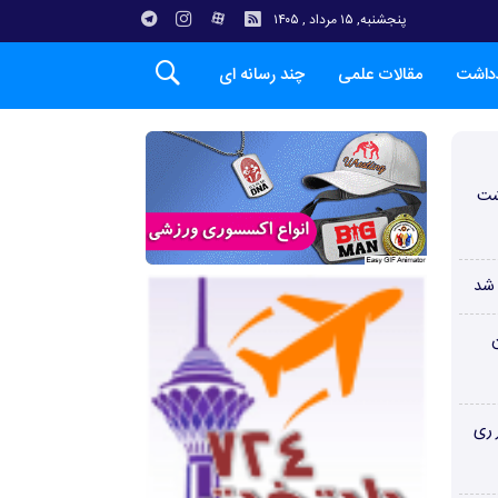
پنجشنبه, ۱۵ مرداد , ۱۴۰۵
دداشت
مقالات علمی
چند رسانه ای
شت
 شد
ن
 ری