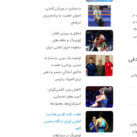
بدنسازی در ورزش کشتی:
 در
اصول، اهمیت و برنامه‌ریزی
ا و
حرفه‌ای
له
تحلیل و بررسی نقش
نی
کوچینگ و حلقه های
مفقوده امروز کشتی ایران
دفی
توصیه یک مربی بدنساز به
حسن یزدانی/ هشت
فاکتور آمادگی جسم و ذهن
انی
برای المپیک پاریس
کاهش وزن کشتی‌گیران؛
آسیب‌های احتمالی،
استراتژی‌ها، رهنمودها
هفت نکته کلیدی هدایت
کشتی گیران از نگاه محسن
رزشی
کاوه
ارد
کوچینگ در مسابقات