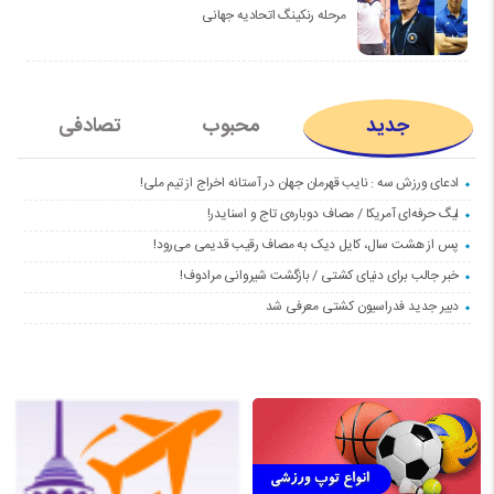
مرحله رنکینگ اتحادیه جهانی
جدید
محبوب
تصادفی
ادعای ورزش سه : نایب قهرمان جهان در آستانه اخراج از تیم ملی!
لیگ حرفه‌ای آمریکا / مصاف دوباره‌ی تاج و اسنایدر!
پس از هشت سال، کایل دیک به مصاف رقیب قدیمی می‌رود!
خبر جالب برای دنیای کشتی / بازگشت شیروانی مرادوف!
دبیر جدید فدراسیون کشتی معرفی شد