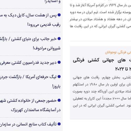
و اسنایدر!
فرنگی جوانان برای اولین بار سال 1969 در کلرادو آمریکا آغاز شد و تا
پیوسته برگزار شده است. تیم ایران در سه دوره
پس از هشت سال، کایل دیک به م
فانه تیم کشورمان در دهه هفتاد و هشتاد میلادی در بیشتر
رقیب قدیمی می‌رود!
ی کشتی گیران ایرانی که در این رقابت ها
خبر جالب برای دنیای کشتی / بازگ
شیروانی مرادوف!
ی فرنگی نوجوانان
بت های جهانی کشتی فرنگی
دبیر جدید فدراسیون کشتی معرفی
لیگ حرفه‌ای آمریکا / بازگشت جرد
تی، بخش چهارم: رقابت های جهانی
کشتی فرنگی نوجوانان برای اولین بار سال 1980 در استکهلم
باروز!
تاد میلادی این آوردگاه چند دوره بصورت
نامنظم برگزار گردید. از 1989 تا 1999 بصورت پیوسته انجام شد، اما سال 2000 مجدداً این کارزار به تعطیلی
حضور جمعی از خانواده کشتی شهر
رگزار می شود. اسامی کشتی گیران ایرانی که در این
در آسایشگاه سالمندان کهریزک
تألیف کتاب منابع انسانی در سازما