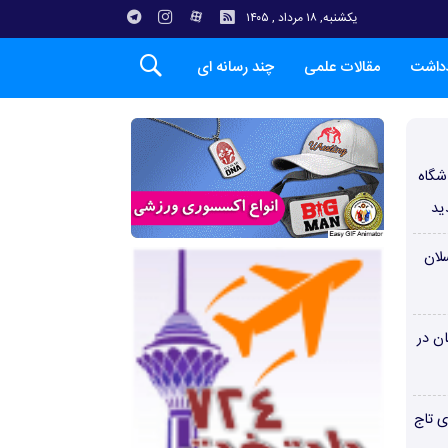
یکشنبه, ۱۸ مرداد , ۱۴۰۵
دداشت
مقالات علمی
چند رسانه ای
شگاه
ید
لان
ن در
ی تاج