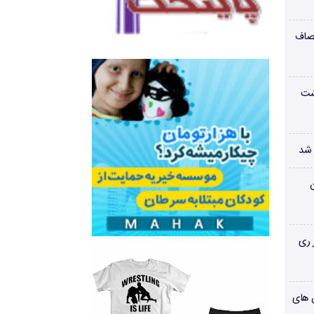
صاف
شت
 شد
ن
 ری
ن های