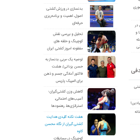
ه
وری
بدنسازی در ورزش کشتی:
اصول، اهمیت و برنامه‌ریزی
حرفه‌ای
 در
ا و
تحلیل و بررسی نقش
له
کوچینگ و حلقه های
نی
مفقوده امروز کشتی ایران
توصیه یک مربی بدنساز به
حسن یزدانی/ هشت
دفی
فاکتور آمادگی جسم و ذهن
برای المپیک پاریس
شتی
کاهش وزن کشتی‌گیران؛
آسیب‌های احتمالی،
یادین!
استراتژی‌ها، رهنمودها
انه
هفت نکته کلیدی هدایت
کشتی گیران از نگاه محسن
کاوه
کوچینگ در مسابقات