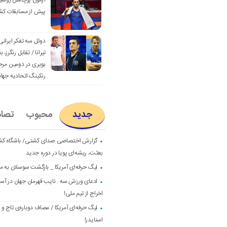
آزمون پرچالش روسی
پیش از مسابقات کش
دوئل سه تفکر ایرانی
تیرانا / تقابل رنگرز، بن
بویری در دومین مرح
رنکینگ اتحادیه جها
جدید
محبوب
تصا
گزارش اختصاصی صدای کشتی/ باشگاه ک
بعثت، ریشه‌ای پویا در دوره جدید
لیگ حرفه‌ای آمریکا _ بازگشت سوسلان به م
ادعای ورزش سه : نایب قهرمان جهان در آست
اخراج از تیم ملی!
لیگ حرفه‌ای آمریکا / مصاف دوباره‌ی تاج و
اسنایدر!