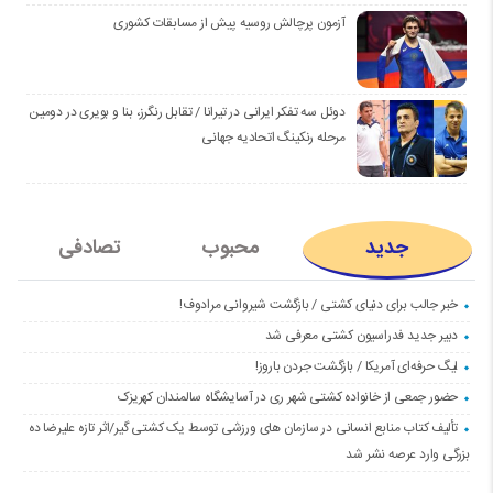
آزمون پرچالش روسیه پیش از مسابقات کشوری
دوئل سه تفکر ایرانی در تیرانا / تقابل رنگرز، بنا و بویری در دومین
مرحله رنکینگ اتحادیه جهانی
جدید
محبوب
تصادفی
خبر جالب برای دنیای کشتی / بازگشت شیروانی مرادوف!
دبیر جدید فدراسیون کشتی معرفی شد
لیگ حرفه‌ای آمریکا / بازگشت جردن باروز!
حضور جمعی از خانواده کشتی شهر ری در آسایشگاه سالمندان کهریزک
تألیف کتاب منابع انسانی در سازمان های ورزشی توسط یک کشتی گیر/اثر تازه علیرضا ده
بزرگی وارد عرصه نشر شد