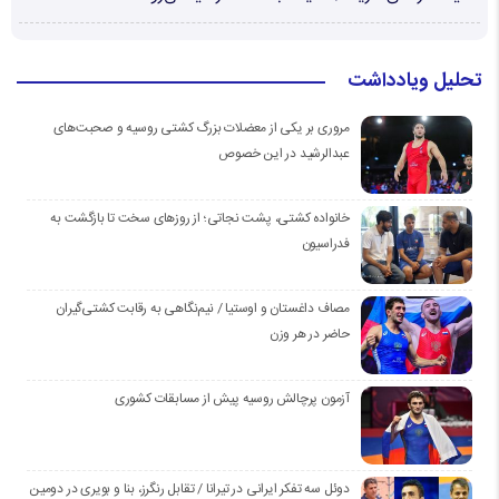
تحلیل ویادداشت
مروری بر یکی از معضلات بزرگ کشتی روسیه و صحبت‌های
عبدالرشید در این خصوص
خانواده کشتی، پشت نجاتی؛ از روزهای سخت تا بازگشت به
فدراسیون
مصاف داغستان و اوستیا / نیم‌نگاهی به رقابت کشتی‌گیران
حاضر در هر وزن
آزمون پرچالش روسیه پیش از مسابقات کشوری
دوئل سه تفکر ایرانی در تیرانا / تقابل رنگرز، بنا و بویری در دومین