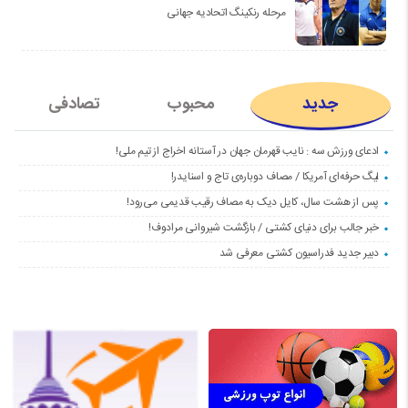
مرحله رنکینگ اتحادیه جهانی
جدید
محبوب
تصادفی
ادعای ورزش سه : نایب قهرمان جهان در آستانه اخراج از تیم ملی!
لیگ حرفه‌ای آمریکا / مصاف دوباره‌ی تاج و اسنایدر!
پس از هشت سال، کایل دیک به مصاف رقیب قدیمی می‌رود!
خبر جالب برای دنیای کشتی / بازگشت شیروانی مرادوف!
دبیر جدید فدراسیون کشتی معرفی شد