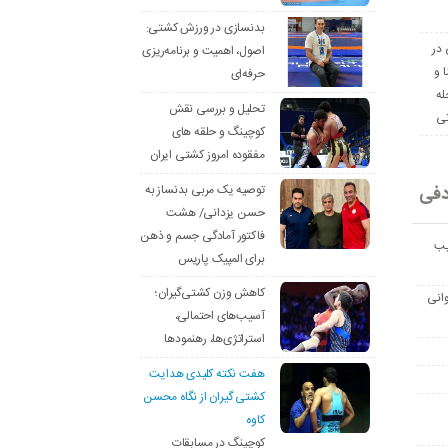
بدنسازی در ورزش کشتی:
 در
اصول، اهمیت و برنامه‌ریزی
ا و
حرفه‌ای
له
تحلیل و بررسی نقش
نی
کوچینگ و حلقه های
مفقوده امروز کشتی ایران
دفی
توصیه یک مربی بدنساز به
حسن یزدانی/ هشت
فاکتور آمادگی جسم و ذهن
یب
برای المپیک پاریس
کاهش وزن کشتی‌گیران؛
انی
آسیب‌های احتمالی،
استراتژی‌ها، رهنمودها
هفت نکته کلیدی هدایت
کشتی گیران از نگاه محسن
کاوه
کوچینگ در مسابقات