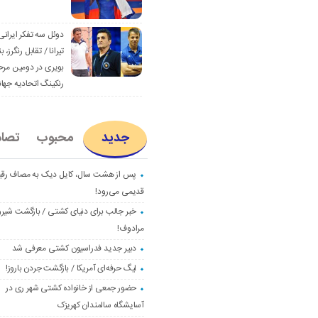
دوئل سه تفکر ایرانی
تیرانا / تقابل رنگرز، بن
بویری در دومین مرح
رنکینگ اتحادیه جها
جدید
محبوب
تصا
پس از هشت سال، کایل دیک به مصاف رق
قدیمی می‌رود!
خبر جالب برای دنیای کشتی / بازگشت شیرو
مرادوف!
دبیر جدید فدراسیون کشتی معرفی شد
لیگ حرفه‌ای آمریکا / بازگشت جردن باروز!
حضور جمعی از خانواده کشتی شهر ری در
آسایشگاه سالمندان کهریزک