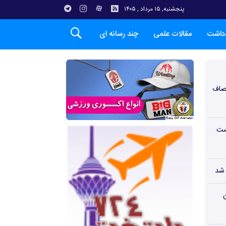
پنجشنبه, ۱۵ مرداد , ۱۴۰۵
دداشت
مقالات علمی
چند رسانه ای
صاف
شت
 شد
ن