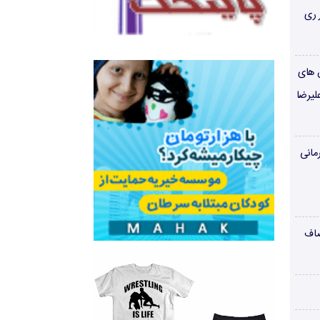
 ری
ن های
لیرضا
مانی
صاف