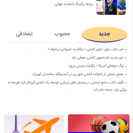
مرحله رنکینگ اتحادیه جهانی
جدید
محبوب
تصادفی
خبر جالب برای دنیای کشتی / بازگشت شیروانی مرادوف!
دبیر جدید فدراسیون کشتی معرفی شد
لیگ حرفه‌ای آمریکا / بازگشت جردن باروز!
حضور جمعی از خانواده کشتی شهر ری در آسایشگاه سالمندان کهریزک
تألیف کتاب منابع انسانی در سازمان های ورزشی توسط یک کشتی گیر/اثر تازه علیرضا ده
بزرگی وارد عرصه نشر شد