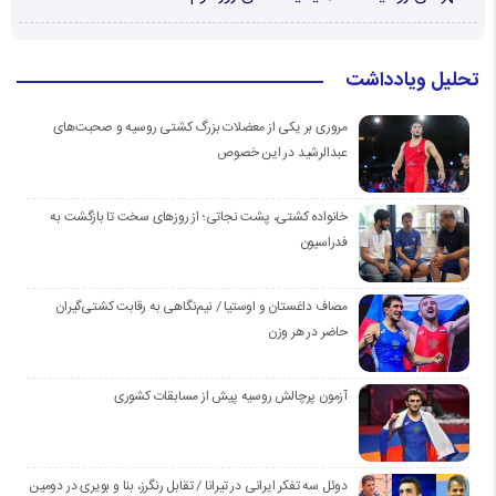
تحلیل ویادداشت
مروری بر یکی از معضلات بزرگ کشتی روسیه و صحبت‌های
عبدالرشید در این خصوص
خانواده کشتی، پشت نجاتی؛ از روزهای سخت تا بازگشت به
فدراسیون
مصاف داغستان و اوستیا / نیم‌نگاهی به رقابت کشتی‌گیران
حاضر در هر وزن
آزمون پرچالش روسیه پیش از مسابقات کشوری
دوئل سه تفکر ایرانی در تیرانا / تقابل رنگرز، بنا و بویری در دومین