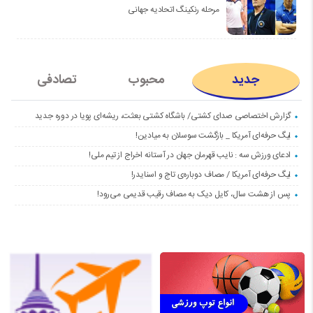
مرحله رنکینگ اتحادیه جهانی
جدید
محبوب
تصادفی
گزارش اختصاصی صدای کشتی/ باشگاه کشتی بعثت، ریشه‌ای پویا در دوره جدید
لیگ حرفه‌ای آمریکا _ بازگشت سوسلان به میادین!
ادعای ورزش سه : نایب قهرمان جهان در آستانه اخراج از تیم ملی!
لیگ حرفه‌ای آمریکا / مصاف دوباره‌ی تاج و اسنایدر!
پس از هشت سال، کایل دیک به مصاف رقیب قدیمی می‌رود!