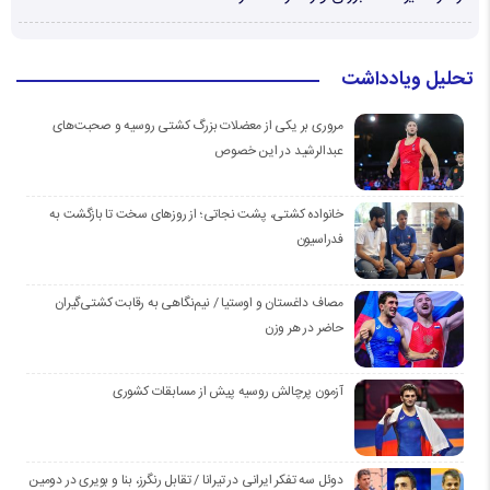
تحلیل ویادداشت
مروری بر یکی از معضلات بزرگ کشتی روسیه و صحبت‌های
عبدالرشید در این خصوص
خانواده کشتی، پشت نجاتی؛ از روزهای سخت تا بازگشت به
فدراسیون
مصاف داغستان و اوستیا / نیم‌نگاهی به رقابت کشتی‌گیران
حاضر در هر وزن
آزمون پرچالش روسیه پیش از مسابقات کشوری
دوئل سه تفکر ایرانی در تیرانا / تقابل رنگرز، بنا و بویری در دومین