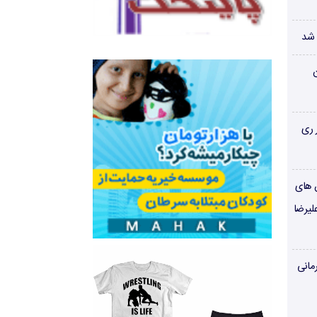
 شد
ن
 ری
ن های
لیرضا
مانی