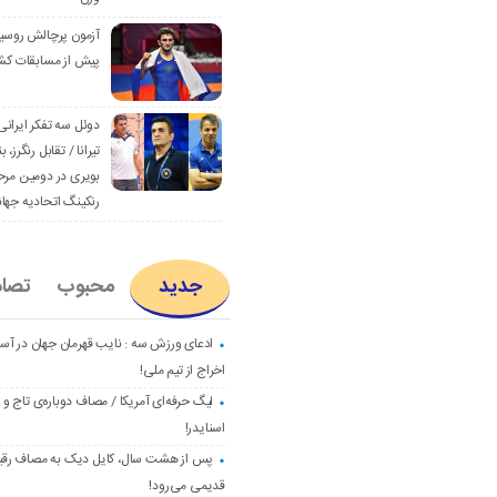
آزمون پرچالش روسی
پیش از مسابقات کش
دوئل سه تفکر ایرانی
تیرانا / تقابل رنگرز، بن
بویری در دومین مرح
رنکینگ اتحادیه جها
جدید
محبوب
تصا
ادعای ورزش سه : نایب قهرمان جهان در آست
اخراج از تیم ملی!
لیگ حرفه‌ای آمریکا / مصاف دوباره‌ی تاج و
اسنایدر!
پس از هشت سال، کایل دیک به مصاف رق
قدیمی می‌رود!