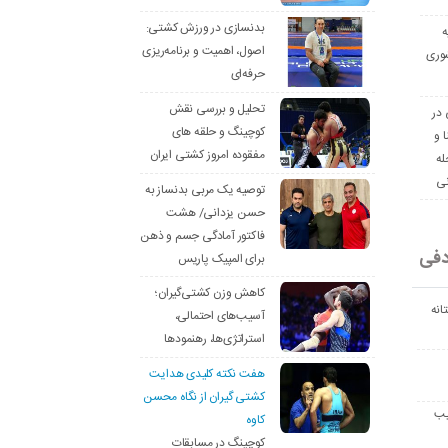
بدنسازی در ورزش کشتی:
ه
اصول، اهمیت و برنامه‌ریزی
وری
حرفه‌ای
تحلیل و بررسی نقش
 در
کوچینگ و حلقه های
ا و
مفقوده امروز کشتی ایران
له
نی
توصیه یک مربی بدنساز به
حسن یزدانی/ هشت
فاکتور آمادگی جسم و ذهن
دفی
برای المپیک پاریس
کاهش وزن کشتی‌گیران؛
انه
آسیب‌های احتمالی،
استراتژی‌ها، رهنمودها
هفت نکته کلیدی هدایت
کشتی گیران از نگاه محسن
یب
کاوه
کوچینگ در مسابقات