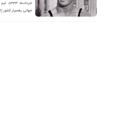
خردادما
جهانی رهسپار کشور ژا