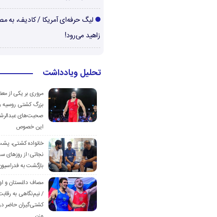
لیگ حرفه‌ای آمریکا / کادیف، به م
زاهید می‌رود!
تحلیل ویادداشت
مروری بر یکی از مع
بزرگ کشتی روسیه و
صحبت‌های عبدالرشی
این خصوص
خانواده کشتی، پش
نجاتی؛ از روزهای س
بازگشت به فدراسیون
مصاف داغستان و او
/ نیم‌نگاهی به رقابت
کشتی‌گیران حاضر در
وزن