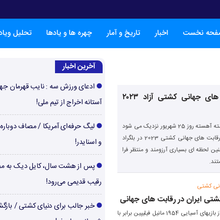
فحه نخست
اخبار
تاریخ و آمار
چهره ها و یادها
تحلیل ویا
آخرین اخبار
ادعای ورزش سه : نایب قهرمان جها
پیشواز رقابت های جهانی کشتی آزاد ۲۰۲۳
آستانه اخراج از تیم ملی!
لیگ حرفه‌ای آمریکا / مصاف دوباره‌
یونس همیالی- آهسته آهسته روز 25 شهریور نزدیک می شود
و ما در یک قدمی رقابت های جهانی کشتی 2023 در بلگراد
و اسنایدر!
ین لحظه ای بسیاری آرزومند و منتظر فرا
ند.
پس از هشت سال، کایل دیک به م
رقیب قدیمی می‌رود!
انی کشتی
کشتی ایران در رقابت های جهانی
خبر جالب برای دنیای کشتی / بازگ
بیست و یک روز بعد از بازیهای آسیایی 1954 مانیل فیلیپین برابر با