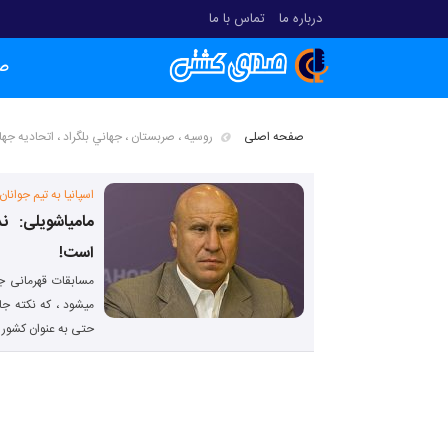
درباره ما
تماس با ما
ص
صفحه اصلی
روسيه ، صربستان ، جهاني بلگراد ، اتحاديه ج
اسپانيا به تيم جوانان
مامیاشویلی: 
است!
مسابقات قهرمانی جوا
ميشود ، كه نكته جا
حتی به عنوان كشور