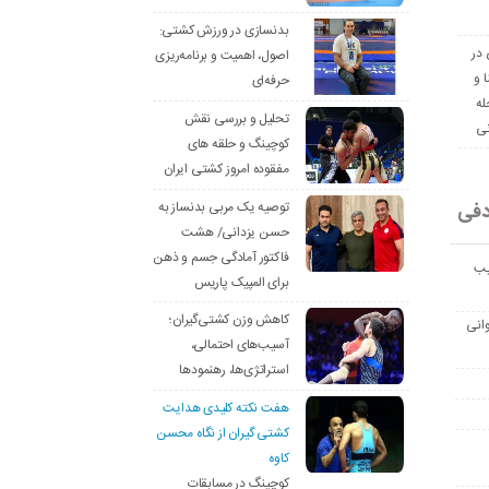
بدنسازی در ورزش کشتی:
 در
اصول، اهمیت و برنامه‌ریزی
ا و
حرفه‌ای
له
تحلیل و بررسی نقش
نی
کوچینگ و حلقه های
مفقوده امروز کشتی ایران
دفی
توصیه یک مربی بدنساز به
حسن یزدانی/ هشت
فاکتور آمادگی جسم و ذهن
یب
برای المپیک پاریس
کاهش وزن کشتی‌گیران؛
انی
آسیب‌های احتمالی،
استراتژی‌ها، رهنمودها
هفت نکته کلیدی هدایت
کشتی گیران از نگاه محسن
کاوه
کوچینگ در مسابقات