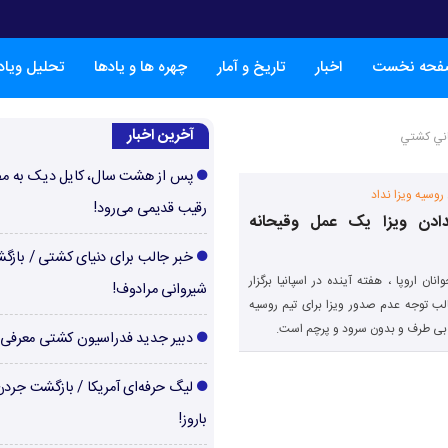
فحه نخست
اخبار
تاریخ و آمار
چهره ها و یادها
تحلیل ویا
آخرین اخبار
هاني كشتي
پس از هشت سال، کایل دیک به م
 روسيه ويزا نداد
رقیب قدیمی می‌رود!
ندادن ویزا یک عمل وقیحانه
خبر جالب برای دنیای کشتی / بازگ
نان اروپا ، هفته آينده در اسپانيا برگزار
شیروانی مرادوف!
لب توجه عدم صدور ويزا برای تيم روسيه
 بی طرف و بدون سرود و پرچم است.
دبیر جدید فدراسیون کشتی معرفی
لیگ حرفه‌ای آمریکا / بازگشت جرد
باروز!