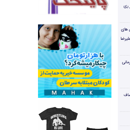
 ری
ن های
لیرضا
مانی
صاف