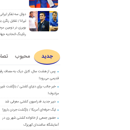
دوئل سه تفکر ایرانی
تیرانا / تقابل رنگرز، بن
بویری در دومین مرح
رنکینگ اتحادیه جها
جدید
محبوب
تصا
پس از هشت سال، کایل دیک به مصاف رق
قدیمی می‌رود!
خبر جالب برای دنیای کشتی / بازگشت شیرو
مرادوف!
دبیر جدید فدراسیون کشتی معرفی شد
لیگ حرفه‌ای آمریکا / بازگشت جردن باروز!
حضور جمعی از خانواده کشتی شهر ری در
آسایشگاه سالمندان کهریزک