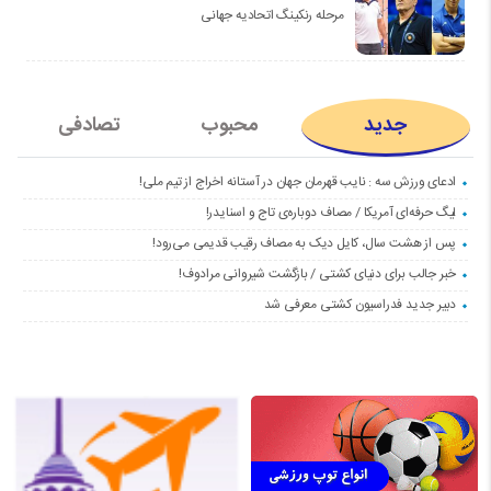
مرحله رنکینگ اتحادیه جهانی
جدید
محبوب
تصادفی
ادعای ورزش سه : نایب قهرمان جهان در آستانه اخراج از تیم ملی!
لیگ حرفه‌ای آمریکا / مصاف دوباره‌ی تاج و اسنایدر!
پس از هشت سال، کایل دیک به مصاف رقیب قدیمی می‌رود!
خبر جالب برای دنیای کشتی / بازگشت شیروانی مرادوف!
دبیر جدید فدراسیون کشتی معرفی شد