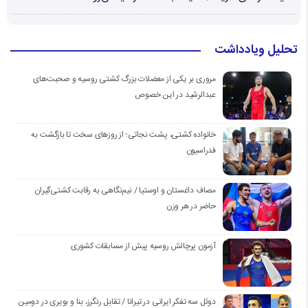
تحلیل ویادداشت
مروری بر یکی از معضلات بزرگ کشتی روسیه و صحبت‌های
عبدالرشید در این خصوص
خانواده کشتی، پشت نجاتی؛ از روزهای سخت تا بازگشت به
فدراسیون
مصاف داغستان و اوستیا / نیم‌نگاهی به رقابت کشتی‌گیران
حاضر در هر وزن
آزمون پرچالش روسیه پیش از مسابقات کشوری
دوئل سه تفکر ایرانی در تیرانا / تقابل رنگرز، بنا و بویری در دومین