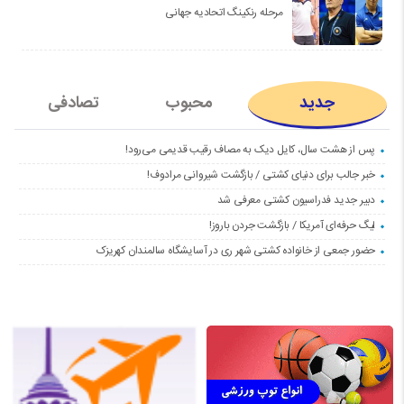
مرحله رنکینگ اتحادیه جهانی
جدید
محبوب
تصادفی
پس از هشت سال، کایل دیک به مصاف رقیب قدیمی می‌رود!
خبر جالب برای دنیای کشتی / بازگشت شیروانی مرادوف!
دبیر جدید فدراسیون کشتی معرفی شد
لیگ حرفه‌ای آمریکا / بازگشت جردن باروز!
حضور جمعی از خانواده کشتی شهر ری در آسایشگاه سالمندان کهریزک