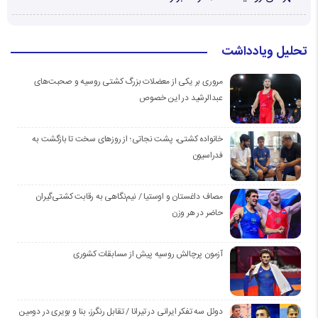
تحلیل ویادداشت
مروری بر یکی از معضلات بزرگ کشتی روسیه و صحبت‌های
عبدالرشید در این خصوص
خانواده کشتی، پشت نجاتی؛ از روزهای سخت تا بازگشت به
فدراسیون
مصاف داغستان و اوستیا / نیم‌نگاهی به رقابت کشتی‌گیران
حاضر در هر وزن
آزمون پرچالش روسیه پیش از مسابقات کشوری
دوئل سه تفکر ایرانی در تیرانا / تقابل رنگرز، بنا و بویری در دومین