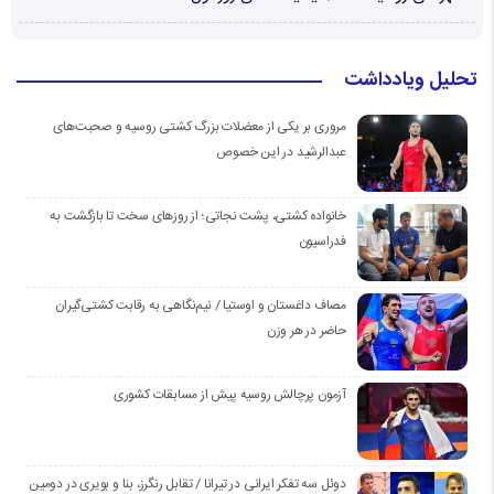
تحلیل ویادداشت
مروری بر یکی از معضلات بزرگ کشتی روسیه و صحبت‌های
عبدالرشید در این خصوص
خانواده کشتی، پشت نجاتی؛ از روزهای سخت تا بازگشت به
فدراسیون
مصاف داغستان و اوستیا / نیم‌نگاهی به رقابت کشتی‌گیران
حاضر در هر وزن
آزمون پرچالش روسیه پیش از مسابقات کشوری
دوئل سه تفکر ایرانی در تیرانا / تقابل رنگرز، بنا و بویری در دومین