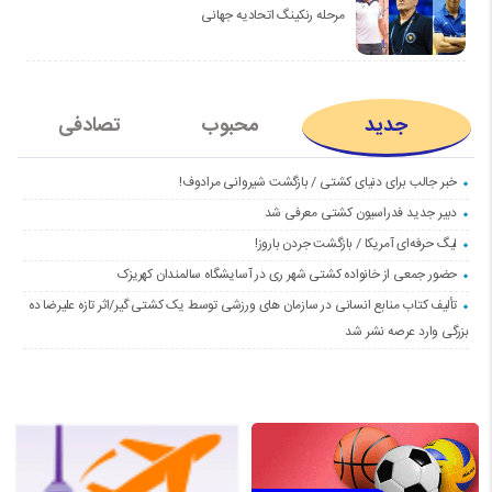
مرحله رنکینگ اتحادیه جهانی
جدید
محبوب
تصادفی
خبر جالب برای دنیای کشتی / بازگشت شیروانی مرادوف!
دبیر جدید فدراسیون کشتی معرفی شد
لیگ حرفه‌ای آمریکا / بازگشت جردن باروز!
حضور جمعی از خانواده کشتی شهر ری در آسایشگاه سالمندان کهریزک
تألیف کتاب منابع انسانی در سازمان های ورزشی توسط یک کشتی گیر/اثر تازه علیرضا ده
بزرگی وارد عرصه نشر شد