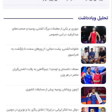
تحلیل ویادداشت
مروری بر یکی از معضلات بزرگ کشتی روسیه و صحبت‌های
عبدالرشید در این خصوص
خانواده کشتی، پشت نجاتی؛ از روزهای سخت تا بازگشت به
فدراسیون
مصاف داغستان و اوستیا / نیم‌نگاهی به رقابت کشتی‌گیران
حاضر در هر وزن
آزمون پرچالش روسیه پیش از مسابقات کشوری
دوئل سه تفکر ایرانی در تیرانا / تقابل رنگرز، بنا و بویری در دومین