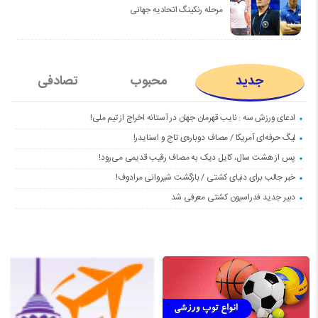
مرحله رنکینگ اتحادیه جهانی
جدید
محبوب
تصادفی
ادعای ورزش سه : نایب قهرمان جهان در آستانه اخراج از تیم ملی!
لیگ حرفه‌ای آمریکا / مصاف دوباره‌ی تاج و اسنایدر!
پس از هشت سال، کایل دیک به مصاف رقیب قدیمی می‌رود!
خبر جالب برای دنیای کشتی / بازگشت شیروانی مرادوف!
دبیر جدید فدراسیون کشتی معرفی شد