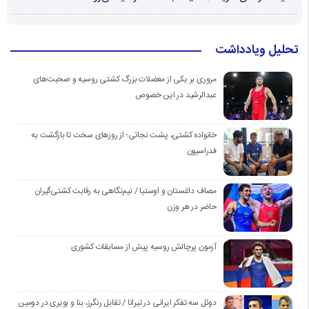
تحلیل ویادداشت
مروری بر یکی از معضلات بزرگ کشتی روسیه و صحبت‌های
عبدالرشید در این خصوص
خانواده کشتی، پشت نجاتی؛ از روزهای سخت تا بازگشت به
فدراسیون
مصاف داغستان و اوستیا / نیم‌نگاهی به رقابت کشتی‌گیران
حاضر در هر وزن
آزمون پرچالش روسیه پیش از مسابقات کشوری
دوئل سه تفکر ایرانی در تیرانا / تقابل رنگرز، بنا و بویری در دومین