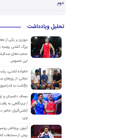
دوم
تحلیل ویادداشت
مروری بر یکی از مع
بزرگ کشتی روسیه و
صحبت‌های عبدالرشی
این خصوص
خانواده کشتی، پش
نجاتی؛ از روزهای س
بازگشت به فدراسیون
مصاف داغستان و او
/ نیم‌نگاهی به رقابت
کشتی‌گیران حاضر در
وزن
آزمون پرچالش روسی
پیش از مسابقات کش