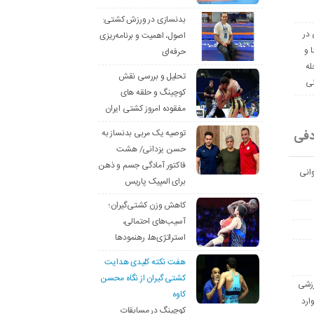
بدنسازی در ورزش کشتی:
 در
اصول، اهمیت و برنامه‌ریزی
ا و
حرفه‌ای
له
تحلیل و بررسی نقش
نی
کوچینگ و حلقه های
مفقوده امروز کشتی ایران
دفی
توصیه یک مربی بدنساز به
حسن یزدانی/ هشت
فاکتور آمادگی جسم و ذهن
انی
برای المپیک پاریس
کاهش وزن کشتی‌گیران؛
آسیب‌های احتمالی،
استراتژی‌ها، رهنمودها
هفت نکته کلیدی هدایت
کشتی گیران از نگاه محسن
رزشی
کاوه
ارد
کوچینگ در مسابقات