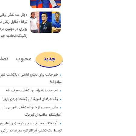
دوئل سه تفکر ایرانی
تیرانا / تقابل رنگرز، بن
بویری در دومین مرح
رنکینگ اتحادیه جها
جدید
محبوب
تصا
خبر جالب برای دنیای کشتی / بازگشت شیرو
مرادوف!
دبیر جدید فدراسیون کشتی معرفی شد
لیگ حرفه‌ای آمریکا / بازگشت جردن باروز!
حضور جمعی از خانواده کشتی شهر ری در
آسایشگاه سالمندان کهریزک
تألیف کتاب منابع انسانی در سازمان های و
توسط یک کشتی گیر/اثر تازه علیرضا ده بزرگی و