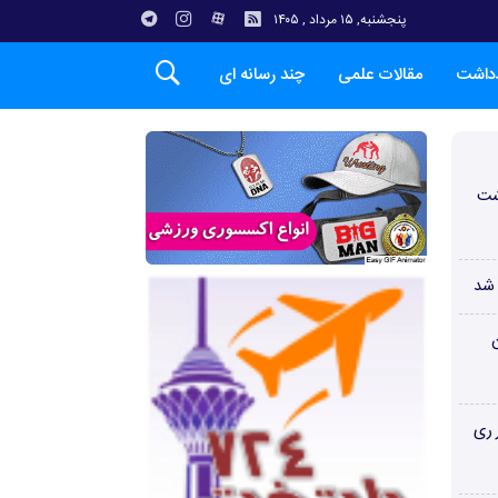
پنجشنبه, ۱۵ مرداد , ۱۴۰۵
دداشت
مقالات علمی
چند رسانه ای
شت
 شد
ن
 ری