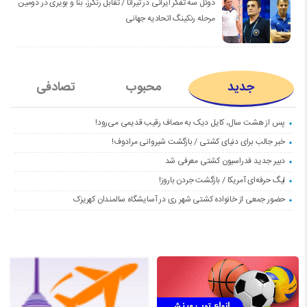
دوئل سه تفکر ایرانی در تیرانا / تقابل رنگرز، بنا و بویری در دومین
مرحله رنکینگ اتحادیه جهانی
جدید
محبوب
تصادفی
پس از هشت سال، کایل دیک به مصاف رقیب قدیمی می‌رود!
خبر جالب برای دنیای کشتی / بازگشت شیروانی مرادوف!
دبیر جدید فدراسیون کشتی معرفی شد
لیگ حرفه‌ای آمریکا / بازگشت جردن باروز!
حضور جمعی از خانواده کشتی شهر ری در آسایشگاه سالمندان کهریزک