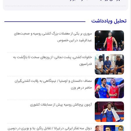
تحلیل ویادداشت
مروری بر یکی از معضلات بزرگ کشتی روسیه و صحبت‌های
عبدالرشید در این خصوص
خانواده کشتی، پشت نجاتی؛ از روزهای سخت تا بازگشت به
فدراسیون
مصاف داغستان و اوستیا / نیم‌نگاهی به رقابت کشتی‌گیران
حاضر در هر وزن
آزمون پرچالش روسیه پیش از مسابقات کشوری
دوئل سه تفکر ایرانی در تیرانا / تقابل رنگرز، بنا و بویری در دومین