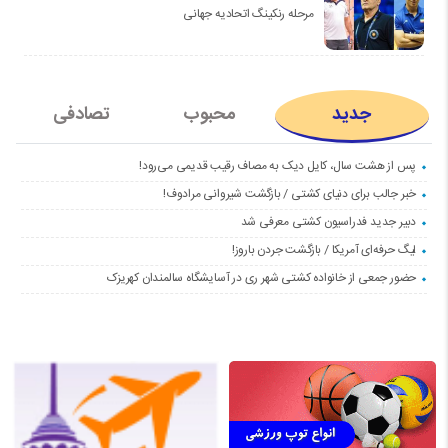
مرحله رنکینگ اتحادیه جهانی
جدید
محبوب
تصادفی
پس از هشت سال، کایل دیک به مصاف رقیب قدیمی می‌رود!
خبر جالب برای دنیای کشتی / بازگشت شیروانی مرادوف!
دبیر جدید فدراسیون کشتی معرفی شد
لیگ حرفه‌ای آمریکا / بازگشت جردن باروز!
حضور جمعی از خانواده کشتی شهر ری در آسایشگاه سالمندان کهریزک