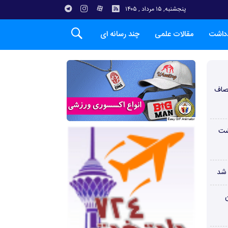
پنجشنبه, ۱۵ مرداد , ۱۴۰۵
دداشت
مقالات علمی
چند رسانه ای
صاف
شت
 شد
ن