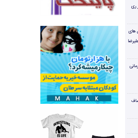
 ری
ن های
لیرضا
مانی
صاف