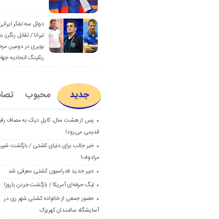
دوئل سه تفکر ایرانی
تیرانا / تقابل رنگرز، بن
بویری در دومین مرح
رنکینگ اتحادیه جها
جدید
محبوب
تصا
پس از هشت سال، کایل دیک به مصاف رق
قدیمی می‌رود!
خبر جالب برای دنیای کشتی / بازگشت شیرو
مرادوف!
دبیر جدید فدراسیون کشتی معرفی شد
لیگ حرفه‌ای آمریکا / بازگشت جردن باروز!
حضور جمعی از خانواده کشتی شهر ری در
آسایشگاه سالمندان کهریزک