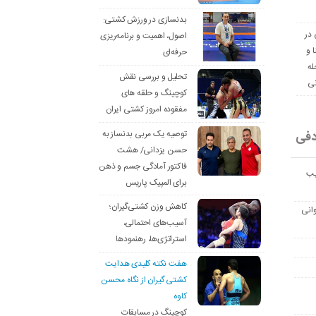
بدنسازی در ورزش کشتی:
 در
اصول، اهمیت و برنامه‌ریزی
ا و
حرفه‌ای
له
تحلیل و بررسی نقش
نی
کوچینگ و حلقه های
مفقوده امروز کشتی ایران
دفی
توصیه یک مربی بدنساز به
حسن یزدانی/ هشت
فاکتور آمادگی جسم و ذهن
یب
برای المپیک پاریس
کاهش وزن کشتی‌گیران؛
انی
آسیب‌های احتمالی،
استراتژی‌ها، رهنمودها
هفت نکته کلیدی هدایت
کشتی گیران از نگاه محسن
کاوه
کوچینگ در مسابقات