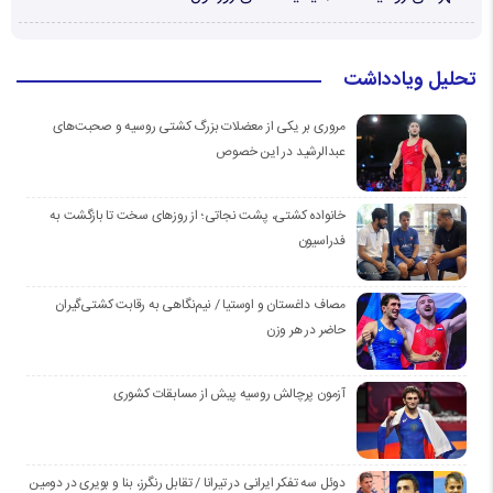
تحلیل ویادداشت
مروری بر یکی از معضلات بزرگ کشتی روسیه و صحبت‌های
عبدالرشید در این خصوص
خانواده کشتی، پشت نجاتی؛ از روزهای سخت تا بازگشت به
فدراسیون
مصاف داغستان و اوستیا / نیم‌نگاهی به رقابت کشتی‌گیران
حاضر در هر وزن
آزمون پرچالش روسیه پیش از مسابقات کشوری
دوئل سه تفکر ایرانی در تیرانا / تقابل رنگرز، بنا و بویری در دومین