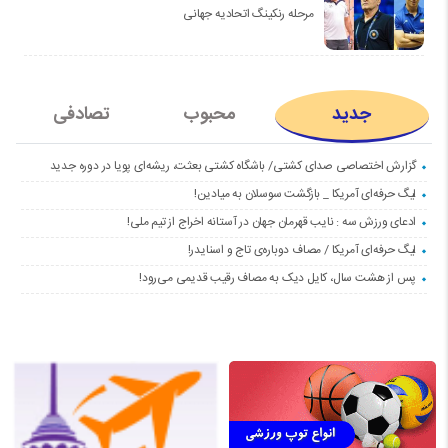
مرحله رنکینگ اتحادیه جهانی
جدید
محبوب
تصادفی
گزارش اختصاصی صدای کشتی/ باشگاه کشتی بعثت، ریشه‌ای پویا در دوره جدید
لیگ حرفه‌ای آمریکا _ بازگشت سوسلان به میادین!
ادعای ورزش سه : نایب قهرمان جهان در آستانه اخراج از تیم ملی!
لیگ حرفه‌ای آمریکا / مصاف دوباره‌ی تاج و اسنایدر!
پس از هشت سال، کایل دیک به مصاف رقیب قدیمی می‌رود!