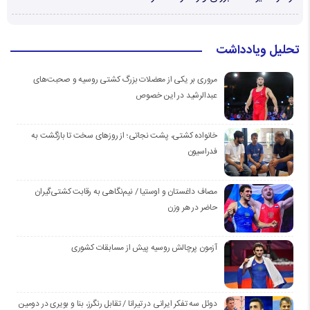
تحلیل ویادداشت
مروری بر یکی از معضلات بزرگ کشتی روسیه و صحبت‌های
عبدالرشید در این خصوص
خانواده کشتی، پشت نجاتی؛ از روزهای سخت تا بازگشت به
فدراسیون
مصاف داغستان و اوستیا / نیم‌نگاهی به رقابت کشتی‌گیران
حاضر در هر وزن
آزمون پرچالش روسیه پیش از مسابقات کشوری
دوئل سه تفکر ایرانی در تیرانا / تقابل رنگرز، بنا و بویری در دومین