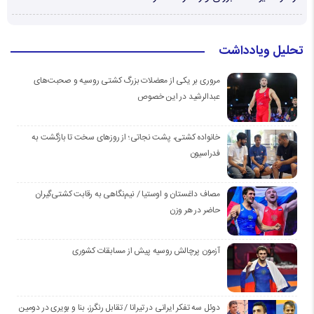
تحلیل ویادداشت
مروری بر یکی از معضلات بزرگ کشتی روسیه و صحبت‌های
عبدالرشید در این خصوص
خانواده کشتی، پشت نجاتی؛ از روزهای سخت تا بازگشت به
فدراسیون
مصاف داغستان و اوستیا / نیم‌نگاهی به رقابت کشتی‌گیران
حاضر در هر وزن
آزمون پرچالش روسیه پیش از مسابقات کشوری
دوئل سه تفکر ایرانی در تیرانا / تقابل رنگرز، بنا و بویری در دومین