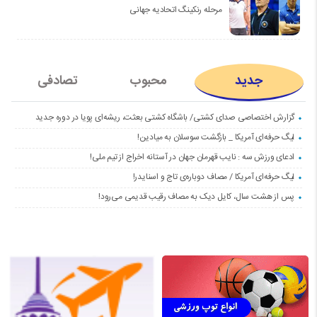
مرحله رنکینگ اتحادیه جهانی
جدید
محبوب
تصادفی
گزارش اختصاصی صدای کشتی/ باشگاه کشتی بعثت، ریشه‌ای پویا در دوره جدید
لیگ حرفه‌ای آمریکا _ بازگشت سوسلان به میادین!
ادعای ورزش سه : نایب قهرمان جهان در آستانه اخراج از تیم ملی!
لیگ حرفه‌ای آمریکا / مصاف دوباره‌ی تاج و اسنایدر!
پس از هشت سال، کایل دیک به مصاف رقیب قدیمی می‌رود!