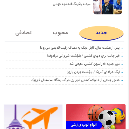
مرحله رنکینگ اتحادیه جهانی
جدید
محبوب
تصادفی
پس از هشت سال، کایل دیک به مصاف رقیب قدیمی می‌رود!
خبر جالب برای دنیای کشتی / بازگشت شیروانی مرادوف!
دبیر جدید فدراسیون کشتی معرفی شد
لیگ حرفه‌ای آمریکا / بازگشت جردن باروز!
حضور جمعی از خانواده کشتی شهر ری در آسایشگاه سالمندان کهریزک