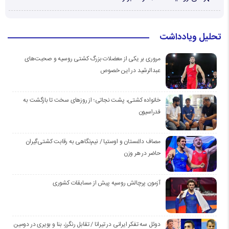
تحلیل ویادداشت
مروری بر یکی از معضلات بزرگ کشتی روسیه و صحبت‌های
عبدالرشید در این خصوص
خانواده کشتی، پشت نجاتی؛ از روزهای سخت تا بازگشت به
فدراسیون
مصاف داغستان و اوستیا / نیم‌نگاهی به رقابت کشتی‌گیران
حاضر در هر وزن
آزمون پرچالش روسیه پیش از مسابقات کشوری
دوئل سه تفکر ایرانی در تیرانا / تقابل رنگرز، بنا و بویری در دومین