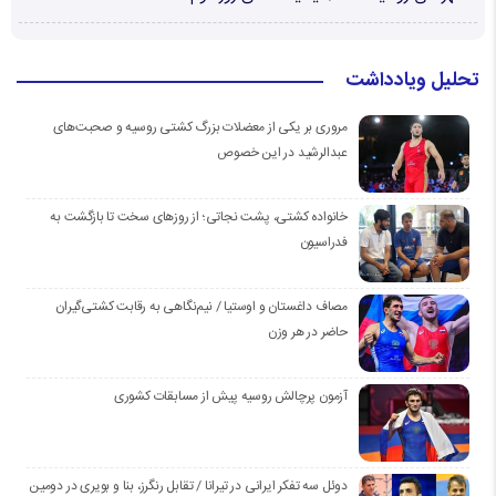
تحلیل ویادداشت
مروری بر یکی از معضلات بزرگ کشتی روسیه و صحبت‌های
عبدالرشید در این خصوص
خانواده کشتی، پشت نجاتی؛ از روزهای سخت تا بازگشت به
فدراسیون
مصاف داغستان و اوستیا / نیم‌نگاهی به رقابت کشتی‌گیران
حاضر در هر وزن
آزمون پرچالش روسیه پیش از مسابقات کشوری
دوئل سه تفکر ایرانی در تیرانا / تقابل رنگرز، بنا و بویری در دومین