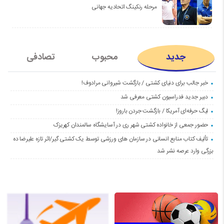
مرحله رنکینگ اتحادیه جهانی
جدید
محبوب
تصادفی
خبر جالب برای دنیای کشتی / بازگشت شیروانی مرادوف!
دبیر جدید فدراسیون کشتی معرفی شد
لیگ حرفه‌ای آمریکا / بازگشت جردن باروز!
حضور جمعی از خانواده کشتی شهر ری در آسایشگاه سالمندان کهریزک
تألیف کتاب منابع انسانی در سازمان های ورزشی توسط یک کشتی گیر/اثر تازه علیرضا ده
بزرگی وارد عرصه نشر شد