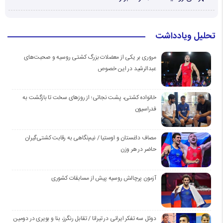
تحلیل ویادداشت
مروری بر یکی از معضلات بزرگ کشتی روسیه و صحبت‌های
عبدالرشید در این خصوص
خانواده کشتی، پشت نجاتی؛ از روزهای سخت تا بازگشت به
فدراسیون
مصاف داغستان و اوستیا / نیم‌نگاهی به رقابت کشتی‌گیران
حاضر در هر وزن
آزمون پرچالش روسیه پیش از مسابقات کشوری
دوئل سه تفکر ایرانی در تیرانا / تقابل رنگرز، بنا و بویری در دومین