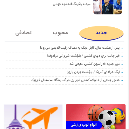
مرحله رنکینگ اتحادیه جهانی
جدید
محبوب
تصادفی
پس از هشت سال، کایل دیک به مصاف رقیب قدیمی می‌رود!
خبر جالب برای دنیای کشتی / بازگشت شیروانی مرادوف!
دبیر جدید فدراسیون کشتی معرفی شد
لیگ حرفه‌ای آمریکا / بازگشت جردن باروز!
حضور جمعی از خانواده کشتی شهر ری در آسایشگاه سالمندان کهریزک