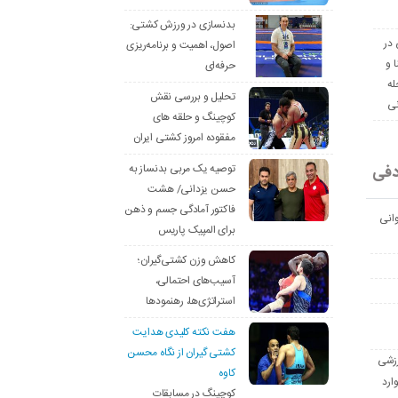
بدنسازی در ورزش کشتی:
 در
اصول، اهمیت و برنامه‌ریزی
ا و
حرفه‌ای
له
تحلیل و بررسی نقش
نی
کوچینگ و حلقه های
مفقوده امروز کشتی ایران
دفی
توصیه یک مربی بدنساز به
حسن یزدانی/ هشت
فاکتور آمادگی جسم و ذهن
انی
برای المپیک پاریس
کاهش وزن کشتی‌گیران؛
آسیب‌های احتمالی،
استراتژی‌ها، رهنمودها
هفت نکته کلیدی هدایت
کشتی گیران از نگاه محسن
رزشی
کاوه
ارد
کوچینگ در مسابقات