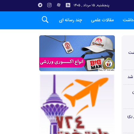
پنجشنبه, ۱۵ مرداد , ۱۴۰۵
دداشت
مقالات علمی
چند رسانه ای
شت
 شد
ن
 ری