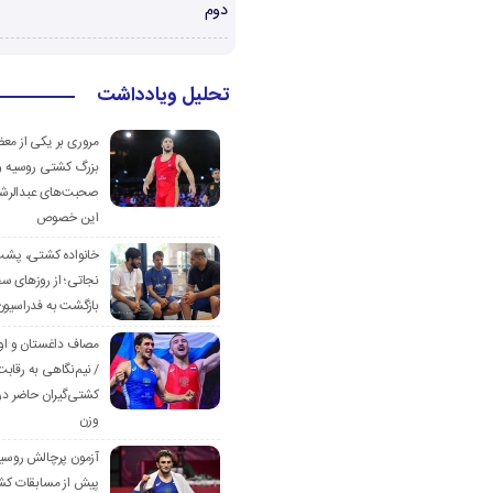
دوم
تحلیل ویادداشت
مروری بر یکی از مع
بزرگ کشتی روسیه و
صحبت‌های عبدالرشی
این خصوص
خانواده کشتی، پش
نجاتی؛ از روزهای س
بازگشت به فدراسیون
مصاف داغستان و او
/ نیم‌نگاهی به رقابت
کشتی‌گیران حاضر در
وزن
آزمون پرچالش روسی
پیش از مسابقات کش