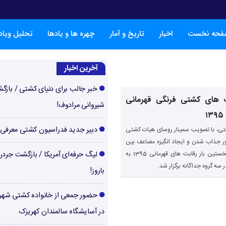
فحه نخست
اخبار
تاریخ و آمار
چهره ها و یادها
تحلیل ویا
آخرین اخبار
خبر جالب برای دنیای کشتی / بازگ
ت های کشتی فرنگی قهرمانی
شیروانی مرادوف!
دبیر جدید فدراسیون کشتی معرفی
ی، با تصویب سمینار روسای هیات کشتی
ر جذاب شدن و ایجاد انگیزه مضاعف بین
کشتی گیران برای نخستین بار رقابت های قهرمانی 1395 به
لیگ حرفه‌ای آمریکا / بازگشت جرد
 سه گروه جداگانه برگزار شد.
باروز!
حضور جمعی از خانواده کشتی شهر
در آسایشگاه سالمندان کهریزک