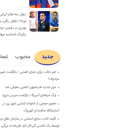
دوئل سه تفکر ایرانی
تیرانا / تقابل رنگرز، بن
بویری در دومین مرح
رنکینگ اتحادیه جها
جدید
محبوب
تصا
خبر جالب برای دنیای کشتی / بازگشت شیرو
مرادوف!
دبیر جدید فدراسیون کشتی معرفی شد
لیگ حرفه‌ای آمریکا / بازگشت جردن باروز!
حضور جمعی از خانواده کشتی شهر ری در
آسایشگاه سالمندان کهریزک
تألیف کتاب منابع انسانی در سازمان های و
توسط یک کشتی گیر/اثر تازه علیرضا ده بزرگی و