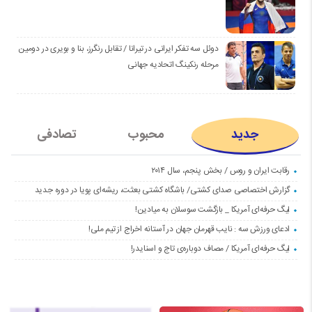
دوئل سه تفکر ایرانی در تیرانا / تقابل رنگرز، بنا و بویری در دومین
مرحله رنکینگ اتحادیه جهانی
جدید
محبوب
تصادفی
رقابت ایران و روس / بخش پنجم، سال ۲۰۱۴
گزارش اختصاصی صدای کشتی/ باشگاه کشتی بعثت، ریشه‌ای پویا در دوره جدید
لیگ حرفه‌ای آمریکا _ بازگشت سوسلان به میادین!
ادعای ورزش سه : نایب قهرمان جهان در آستانه اخراج از تیم ملی!
لیگ حرفه‌ای آمریکا / مصاف دوباره‌ی تاج و اسنایدر!